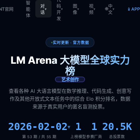
智
对
码
图
视
中
🌐
📱
TNT官网
能
AP
▾
▾
▾
▾
▾
话
开
像
频
文
体
发
实时更新 · 官方数据
LM Arena 大模型全球实力
榜
艺术创作
查看各种 AI 大语言模型在数学推理、代码生成、创意写
作及其他开放式文本任务中的综合 Elo 积分排名，数据
来源于真实用户的匿名盲测投票。
2026-02-02
1
1
20.5K
▾
第 53 期 / 共 55 期
上榜模型
参赛厂商
总投票数