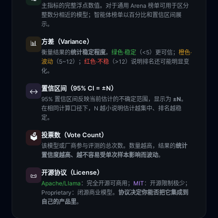
主指标的完整浮点数值。对于通用 Arena 榜单可用于区分
整数分相近的模型；智能体榜单以百分比和置信区间展
示。
方差（Variance）
📊
衡量结果的
统计稳定程度
。
绿色·稳定
（<5）更可信；
橙色·
波动
（5~12）；
红色·不稳
（>12）说明排名还可能明显变
化。
置信区间（95% CI = ±N）
↔️
95% 置信区间反映当前估计的不确定范围，显示为
±N
。
在相同计算口径下，N 越小说明估计越集中、排名越稳
定。
投票数（Vote Count）
🗳️
该模型或厂商参与评测的总次数。数量越高，结果的
统计
置信度越高、越不容易受单次样本影响而波动
。
开源协议（License）
📜
Apache/Llama
：完全开源可商用；
MIT
：开源限制极少；
Proprietary
：闭源商业模型。
协议决定你能否把它集成到
自己的产品里
。