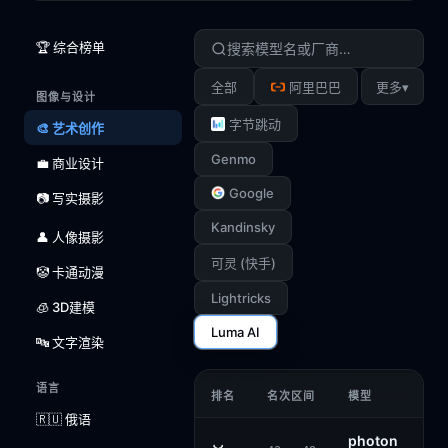
🏆 综合榜单
▾
全部
阿里巴巴
更多
图像与设计
字节跳动
🎨 艺术创作
Genmo
💼 商业设计
Google
📷 写实摄影
Kandinsky
👤 人像摄影
可灵 (快手)
🤡 卡通动漫
Lightricks
🧊 3D建模
Luma AI
🔤 文字渲染
语言
排名
名次区间
模型
🇷🇺 俄语
photon