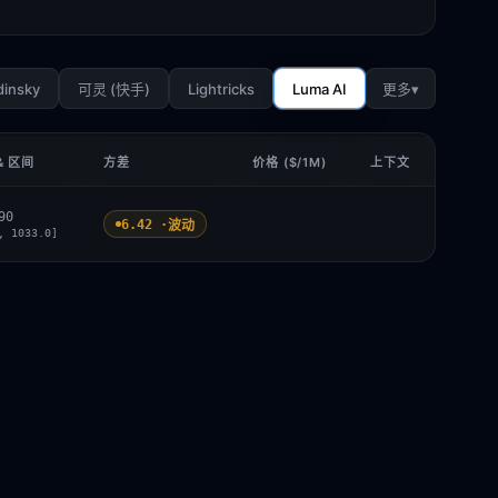
dinsky
Lightricks
Luma AI
▾
可灵 (快手)
更多
& 区间
方差
价格 ($/1M)
上下文
90
6.42 ·
波动
, 1033.0]