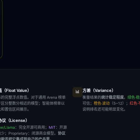
Float Value）
方差（Variance）
📊
的完整浮点数值。对于通用 Arena 榜单
衡量结果的
统计稳定程度
。
绿色·
于区分整数分相近的模型；智能体榜单以
可信；
橙色·波动
（5~12）；
红色·
比和置信区间展示。
说明排名还可能明显变化。
议（License）
he/Llama
：完全开源可商用；
MIT
：开源
极少；
Proprietary
：闭源商业模型。
协议
你能否把它集成到自己的产品里
。