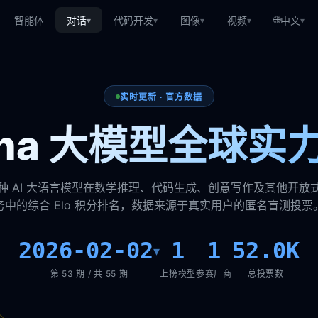
🌐
智能体
对话
代码开发
图像
视频
中文
▾
▾
▾
▾
▾
实时更新 · 官方数据
rena 大模型全球实
种 AI 大语言模型在数学推理、代码生成、创意写作及其他开放
务中的综合 Elo 积分排名，数据来源于真实用户的匿名盲测投票
2026-02-02
1
1
52.0K
▾
第 53 期 / 共 55 期
上榜模型
参赛厂商
总投票数