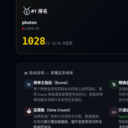
🥇
#1
排名
photon
LUMA AI
1028
±5 · 52.0K
次投票
📖 指标说明 — 读懂这张榜单
榜单主指标（Score）
精确值（
🎯
🔢
每个榜单会采用官网对应的核心排序指标。通
主指标
用 Arena 榜单通常是模型竞技积分；智能体榜
可用
单则展示净提升及多项任务指标。
百分
投票数（Vote Count）
开源协
🗳️
📜
该模型或厂商参与评测的总次数。数量越高，
Apac
结果的
统计置信度越高、越不容易受单次样本
限制
影响而波动
。
决定