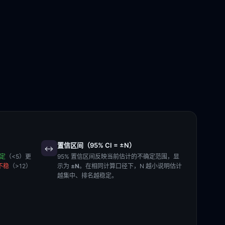
置信区间（95% CI = ±N）
↔️
稳定
（<5）更
95% 置信区间反映当前估计的不确定范围，显
不稳
（>12）
示为
±N
。在相同计算口径下，N 越小说明估计
越集中、排名越稳定。