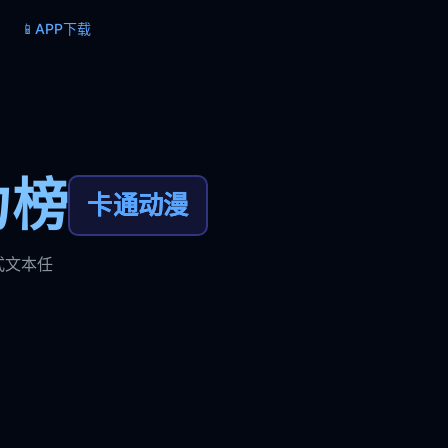
📱
APP下载
力榜
卡通动漫
式文本任
。