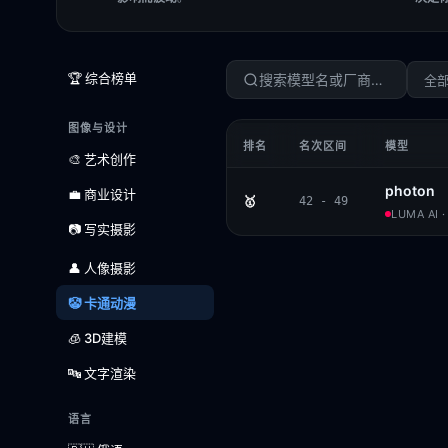
🏆 综合榜单
全
图像与设计
排名
名次区间
模型
🎨 艺术创作
photon
💼 商业设计
🥇
42 - 49
LUMA AI 
📷 写实摄影
👤 人像摄影
🤡 卡通动漫
🧊 3D建模
🔤 文字渲染
语言