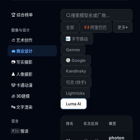
🏆 综合榜单
▾
全部
阿里巴巴
更多
图像与设计
字节跳动
🎨 艺术创作
Genmo
💼 商业设计
Google
📷 写实摄影
Kandinsky
👤 人像摄影
可灵 (快手)
🤡 卡通动漫
Lightricks
🧊 3D建模
Luma AI
🔤 文字渲染
语言
排名
名次区间
模型
🇷🇺 俄语
photon