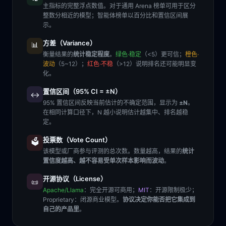
主指标的完整浮点数值。对于通用 Arena 榜单可用于区分
整数分相近的模型；智能体榜单以百分比和置信区间展
示。
方差（Variance）
📊
衡量结果的
统计稳定程度
。
绿色·稳定
（<5）更可信；
橙色·
波动
（5~12）；
红色·不稳
（>12）说明排名还可能明显变
化。
置信区间（95% CI = ±N）
↔️
95% 置信区间反映当前估计的不确定范围，显示为
±N
。
在相同计算口径下，N 越小说明估计越集中、排名越稳
定。
投票数（Vote Count）
🗳️
该模型或厂商参与评测的总次数。数量越高，结果的
统计
置信度越高、越不容易受单次样本影响而波动
。
开源协议（License）
📜
Apache/Llama
：完全开源可商用；
MIT
：开源限制极少；
Proprietary
：闭源商业模型。
协议决定你能否把它集成到
自己的产品里
。