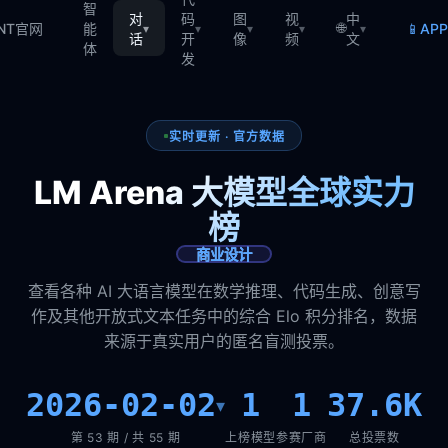
智
对
码
图
视
中
🌐
📱
TNT官网
能
AP
▾
▾
▾
▾
▾
话
开
像
频
文
体
发
实时更新 · 官方数据
LM Arena 大模型全球实力
榜
商业设计
查看各种 AI 大语言模型在数学推理、代码生成、创意写
作及其他开放式文本任务中的综合 Elo 积分排名，数据
来源于真实用户的匿名盲测投票。
2026-02-02
1
1
37.6K
▾
第 53 期 / 共 55 期
上榜模型
参赛厂商
总投票数