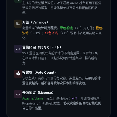
主指标的完整浮点数值。对于通用 Arena 榜单可用于区分
整数分相近的模型；智能体榜单以百分比和置信区间展
示。
方差（Variance）
📊
衡量结果的
统计稳定程度
。
绿色·稳定
（<5）更可信；
橙色·
波动
（5~12）；
红色·不稳
（>12）说明排名还可能明显变
化。
置信区间（95% CI = ±N）
↔️
95% 置信区间反映当前估计的不确定范围，显示为
±N
。
在相同计算口径下，N 越小说明估计越集中、排名越稳
定。
投票数（Vote Count）
🗳️
该模型或厂商参与评测的总次数。数量越高，结果的
统计
置信度越高、越不容易受单次样本影响而波动
。
开源协议（License）
📜
Apache/Llama
：完全开源可商用；
MIT
：开源限制极少；
Proprietary
：闭源商业模型。
协议决定你能否把它集成到
自己的产品里
。