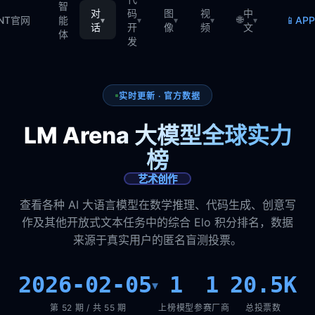
智
对
码
图
视
中
🌐
📱
TNT官网
能
AP
▾
▾
▾
▾
▾
话
开
像
频
文
体
发
实时更新 · 官方数据
LM Arena 大模型全球实力
榜
艺术创作
查看各种 AI 大语言模型在数学推理、代码生成、创意写
作及其他开放式文本任务中的综合 Elo 积分排名，数据
来源于真实用户的匿名盲测投票。
2026-02-05
1
1
20.5K
▾
第 52 期 / 共 55 期
上榜模型
参赛厂商
总投票数