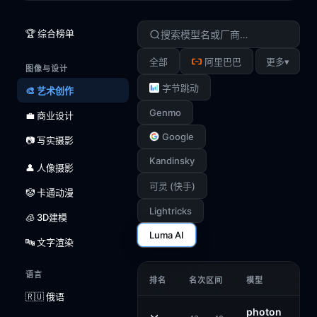
🏆 综合榜单
▾
全部
阿里巴巴
更多
图像与设计
字节跳动
🎨 艺术创作
Genmo
💼 商业设计
Google
📷 写实摄影
Kandinsky
👤 人像摄影
可灵 (快手)
🤡 卡通动漫
Lightricks
🧊 3D建模
Luma AI
🔤 文字渲染
语言
排名
名次区间
模型
🇷🇺 俄语
photon