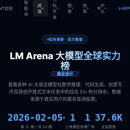
智
对
码
图
视
中
🌐
📱
TNT官网
能
AP
▾
▾
▾
▾
▾
话
开
像
频
文
体
发
实时更新 · 官方数据
LM Arena 大模型全球实力
榜
商业设计
查看各种 AI 大语言模型在数学推理、代码生成、创意写
作及其他开放式文本任务中的综合 Elo 积分排名，数据
来源于真实用户的匿名盲测投票。
2026-02-05
1
1
37.6K
▾
第 51 期 / 共 54 期
上榜模型
参赛厂商
总投票数