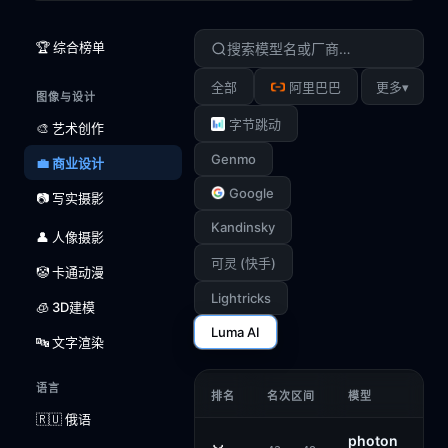
🏆 综合榜单
▾
全部
阿里巴巴
更多
图像与设计
字节跳动
🎨 艺术创作
Genmo
💼 商业设计
Google
📷 写实摄影
Kandinsky
👤 人像摄影
可灵 (快手)
🤡 卡通动漫
Lightricks
🧊 3D建模
Luma AI
🔤 文字渲染
语言
排名
名次区间
模型
🇷🇺 俄语
photon