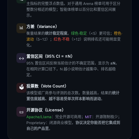
主指标的完整浮点数值。对于通用 Arena 榜单可用于区分
整数分相近的模型；智能体榜单以百分比和置信区间展
示。
方差（Variance）
📊
衡量结果的
统计稳定程度
。
绿色·稳定
（<5）更可信；
橙色·
波动
（5~12）；
红色·不稳
（>12）说明排名还可能明显变
化。
置信区间（95% CI = ±N）
↔️
95% 置信区间反映当前估计的不确定范围，显示为
±N
。
在相同计算口径下，N 越小说明估计越集中、排名越稳
定。
投票数（Vote Count）
🗳️
该模型或厂商参与评测的总次数。数量越高，结果的
统计
置信度越高、越不容易受单次样本影响而波动
。
开源协议（License）
📜
Apache/Llama
：完全开源可商用；
MIT
：开源限制极少；
Proprietary
：闭源商业模型。
协议决定你能否把它集成到
自己的产品里
。