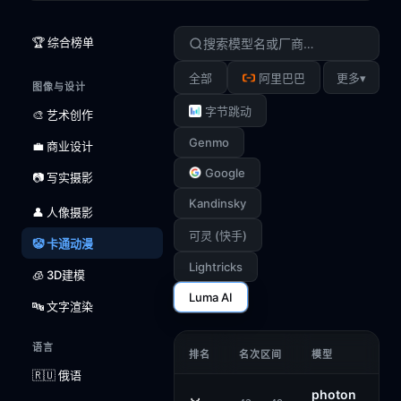
🏆 综合榜单
▾
全部
阿里巴巴
更多
图像与设计
字节跳动
🎨 艺术创作
Genmo
💼 商业设计
Google
📷 写实摄影
Kandinsky
👤 人像摄影
可灵 (快手)
🤡 卡通动漫
Lightricks
🧊 3D建模
Luma AI
🔤 文字渲染
语言
排名
名次区间
模型
🇷🇺 俄语
photon