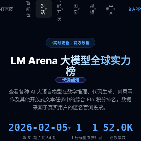
智
对
码
图
视
中
🌐
📱
TNT官网
能
AP
▾
▾
▾
▾
▾
话
开
像
频
文
体
发
实时更新 · 官方数据
LM Arena 大模型全球实力
榜
卡通动漫
查看各种 AI 大语言模型在数学推理、代码生成、创意写
作及其他开放式文本任务中的综合 Elo 积分排名，数据
来源于真实用户的匿名盲测投票。
2026-02-05
1
1
52.0K
▾
第 51 期 / 共 54 期
上榜模型
参赛厂商
总投票数