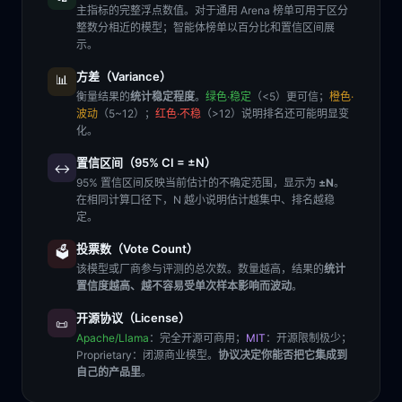
主指标的完整浮点数值。对于通用 Arena 榜单可用于区分
整数分相近的模型；智能体榜单以百分比和置信区间展
示。
方差（Variance）
📊
衡量结果的
统计稳定程度
。
绿色·稳定
（<5）更可信；
橙色·
波动
（5~12）；
红色·不稳
（>12）说明排名还可能明显变
化。
置信区间（95% CI = ±N）
↔️
95% 置信区间反映当前估计的不确定范围，显示为
±N
。
在相同计算口径下，N 越小说明估计越集中、排名越稳
定。
投票数（Vote Count）
🗳️
该模型或厂商参与评测的总次数。数量越高，结果的
统计
置信度越高、越不容易受单次样本影响而波动
。
开源协议（License）
📜
Apache/Llama
：完全开源可商用；
MIT
：开源限制极少；
Proprietary
：闭源商业模型。
协议决定你能否把它集成到
自己的产品里
。