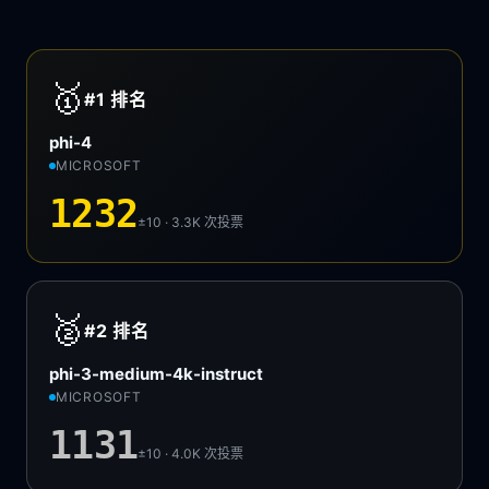
🥇
#1
排名
phi-4
MICROSOFT
1232
±10 · 3.3K
次投票
🥈
#2
排名
phi-3-medium-4k-instruct
MICROSOFT
1131
±10 · 4.0K
次投票