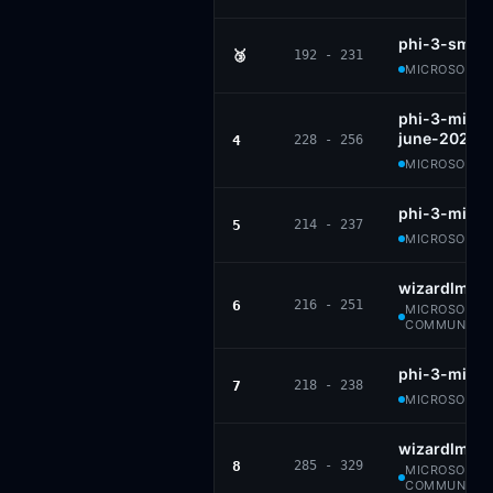
phi-3-small
🥉
192 - 231
MICROSOFT ·
phi-3-mini-
june-2024
4
228 - 256
MICROSOFT ·
phi-3-mini-
5
214 - 237
MICROSOFT ·
wizardlm-7
6
216 - 251
MICROSOFT ·
COMMUNITY
phi-3-mini-
7
218 - 238
MICROSOFT ·
wizardlm-1
8
285 - 329
MICROSOFT ·
COMMUNITY