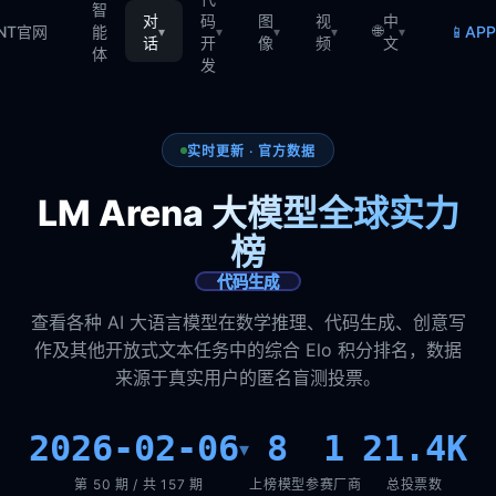
智
对
码
图
视
中
🌐
📱
TNT官网
能
AP
▾
▾
▾
▾
▾
话
开
像
频
文
体
发
实时更新 · 官方数据
LM Arena 大模型全球实力
榜
代码生成
查看各种 AI 大语言模型在数学推理、代码生成、创意写
作及其他开放式文本任务中的综合 Elo 积分排名，数据
来源于真实用户的匿名盲测投票。
2026-02-06
8
1
21.4K
▾
第 50 期 / 共 157 期
上榜模型
参赛厂商
总投票数