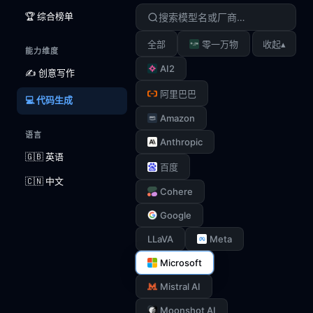
🏆 综合榜单
▴
全部
零一万物
收起
能力维度
AI2
✍️ 创意写作
阿里巴巴
💻 代码生成
Amazon
语言
Anthropic
🇬🇧 英语
百度
🇨🇳 中文
Cohere
Google
LLaVA
Meta
Microsoft
Mistral AI
Moonshot AI