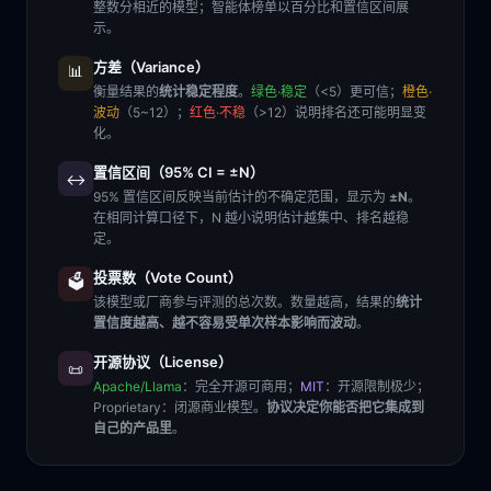
整数分相近的模型；智能体榜单以百分比和置信区间展
示。
方差（Variance）
📊
衡量结果的
统计稳定程度
。
绿色·稳定
（<5）更可信；
橙色·
波动
（5~12）；
红色·不稳
（>12）说明排名还可能明显变
化。
置信区间（95% CI = ±N）
↔️
95% 置信区间反映当前估计的不确定范围，显示为
±N
。
在相同计算口径下，N 越小说明估计越集中、排名越稳
定。
投票数（Vote Count）
🗳️
该模型或厂商参与评测的总次数。数量越高，结果的
统计
置信度越高、越不容易受单次样本影响而波动
。
开源协议（License）
📜
Apache/Llama
：完全开源可商用；
MIT
：开源限制极少；
Proprietary
：闭源商业模型。
协议决定你能否把它集成到
自己的产品里
。