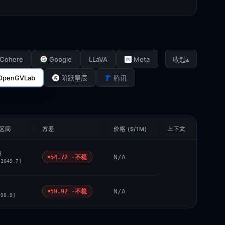
Cohere
Google
LLaVA
Meta
▴
收起
OpenGVLab
阶跃星辰
腾讯
 区间
方差
价格 ($/1M)
上下文
8
N/A
54.72 ·
不稳
 1049.7]
N/A
59.92 ·
不稳
998.9]