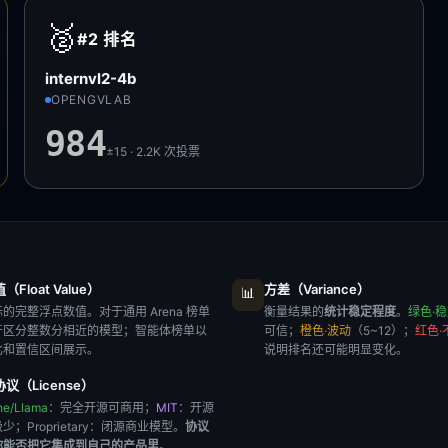
🥈
#2
排名
internvl2-4b
OPENGVLAB
984
±15 · 2.2K
次投票
Float Value）
方差（Variance）
📊
的完整浮点数值。对于通用 Arena 榜单
衡量结果的
统计稳定程度
。
绿色·
于区分整数分相近的模型；智能体榜单以
可信；
橙色·波动
（5~12）；
红色·
比和置信区间展示。
说明排名还可能明显变化。
议（License）
he/Llama
：完全开源可商用；
MIT
：开源
极少；
Proprietary
：闭源商业模型。
协议
你能否把它集成到自己的产品里
。