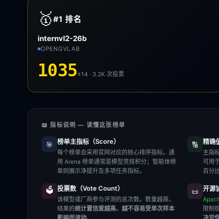
🥇
#1
排名
internvl2-26b
OPENGVLAB
1035
±14 · 3.2K
次投票
📖 指标说明 — 读懂这张榜单
榜单主指标（Score）
精确值（
🎯
🔢
每个榜单会采用官网对应的核心排序指标。通
主指标
用 Arena 榜单通常是模型竞技积分；智能体榜
可用
单则展示净提升及多项任务指标。
百分
投票数（Vote Count）
开源协
🗳️
📜
该模型或厂商参与评测的总次数。数量越高，
Apac
结果的
统计置信度越高、越不容易受单次样本
限制
影响而波动
。
决定