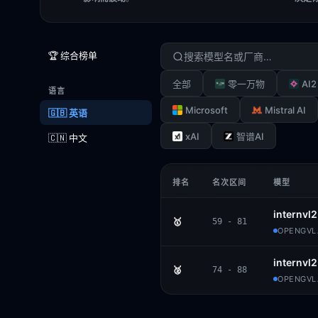
🏆 综合榜单
AI2
全部
零一万物
语言
Microsoft
Mistral AI
🇬🇧 英语
xAI
智谱AI
🇨🇳 中文
排名
名次区间
模型
internvl
🥇
59 - 81
OPENGVLA
internvl
🥈
74 - 88
OPENGVLA