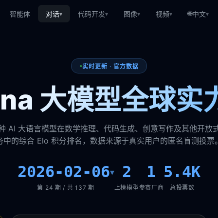
🌐
智能体
对话
代码开发
图像
视频
中文
▾
▾
▾
▾
▾
实时更新 · 官方数据
rena 大模型全球实
种 AI 大语言模型在数学推理、代码生成、创意写作及其他开放
务中的综合 Elo 积分排名，数据来源于真实用户的匿名盲测投票
2026-02-06
2
1
5.4K
▾
第 24 期 / 共 137 期
上榜模型
参赛厂商
总投票数