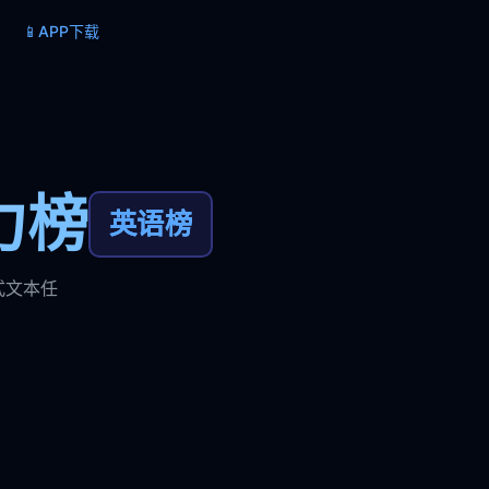
📱
APP下载
力榜
英语榜
式文本任
。