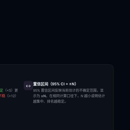
置信区间（95% CI = ±N）
↔️
稳定
（<5）更
95% 置信区间反映当前估计的不确定范围，显
不稳
（>12）
示为
±N
。在相同计算口径下，N 越小说明估计
越集中、排名越稳定。