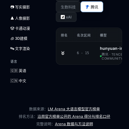
📷 写实摄影
生数科技
腾讯
xAI
👤 人像摄影
🤡 卡通动漫
排名
名次区间
模型
🧊 3D建模
hunyuan-imag
🔤 文字渲染
🥇
6 - 15
腾讯 · TENCENT
COMMUNITY
语言
🇬🇧 英语
🇨🇳 中文
数据来源：
LM Arena 大语言模型官方榜单
排名方法：
沿用官方榜单公开的 Arena 得分与排名口径
完整说明：
Arena 数据与方法说明