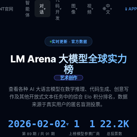
智
对
码
图
视
中
🌐
📱
TNT官网
能
AP
▾
▾
▾
▾
▾
话
开
像
频
文
体
发
实时更新 · 官方数据
LM Arena 大模型全球实力
榜
艺术创作
查看各种 AI 大语言模型在数学推理、代码生成、创意写
作及其他开放式文本任务中的综合 Elo 积分排名，数据
来源于真实用户的匿名盲测投票。
2026-02-02
1
1
22.2K
▾
第 89 期 / 共 91 期
上榜模型
参赛厂商
总投票数