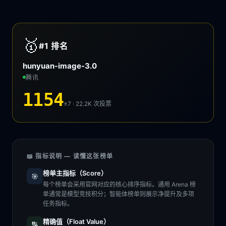
🥇
#1
排名
hunyuan-image-3.0
腾讯
1154
±7 · 22.2K
次投票
📖 指标说明 — 读懂这张榜单
榜单主指标（Score）
🎯
每个榜单会采用官网对应的核心排序指标。通用 Arena 榜
单通常是模型竞技积分；智能体榜单则展示净提升及多项
任务指标。
精确值（Float Value）
🔢