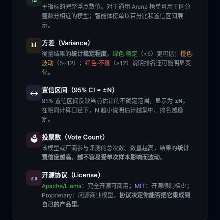
主指标的完整浮点数值。对于通用 Arena 榜单可用于区分
整数分相近的模型；智能体榜单以百分比和置信区间展
示。
方差（Variance）
📊
衡量结果的
统计稳定程度
。
绿色·稳定
（<5）更可信；
橙色·
波动
（5~12）；
红色·不稳
（>12）说明排名还可能明显变
化。
置信区间（95% CI = ±N）
↔️
95% 置信区间反映当前估计的不确定范围，显示为
±N
。
在相同计算口径下，N 越小说明估计越集中、排名越稳
定。
投票数（Vote Count）
🗳️
该模型或厂商参与评测的总次数。数量越高，结果的
统计
置信度越高、越不容易受单次样本影响而波动
。
开源协议（License）
📜
Apache/Llama
：完全开源可商用；
MIT
：开源限制极少；
Proprietary
：闭源商业模型。
协议决定你能否把它集成到
自己的产品里
。