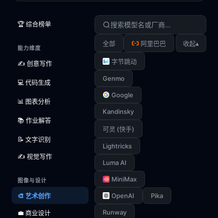
🏆 综合榜单
▴
全部
阿里巴巴
收起
能力维度
字节跳动
✍️ 创意写作
Genmo
💻 代码生成
Google
📊 图表分析
Kandinsky
📚 作业解答
可灵 (快手)
📝 文字识别
Lightricks
✍️ 视觉写作
Luma AI
MiniMax
图像与设计
🎨 艺术创作
OpenAI
Pika
Runway
💼 商业设计