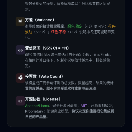
整数分相近的模型；智能体榜单以百分比和置信区间展
示。
方差（Variance）
📊
衡量结果的
统计稳定程度
。
绿色·稳定
（<5）更可信；
橙色·
波动
（5~12）；
红色·不稳
（>12）说明排名还可能明显变
化。
置信区间（95% CI = ±N）
↔️
95% 置信区间反映当前估计的不确定范围，显示为
±N
。
在相同计算口径下，N 越小说明估计越集中、排名越稳
定。
投票数（Vote Count）
🗳️
该模型或厂商参与评测的总次数。数量越高，结果的
统计
置信度越高、越不容易受单次样本影响而波动
。
开源协议（License）
📜
Apache/Llama
：完全开源可商用；
MIT
：开源限制极少；
Proprietary
：闭源商业模型。
协议决定你能否把它集成到
自己的产品里
。