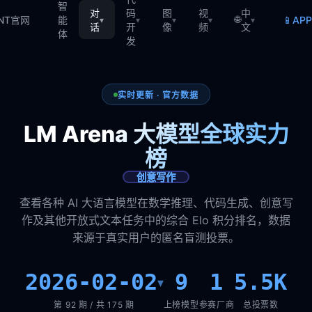
智
对
码
图
视
中
🌐
📱
TNT官网
能
AP
▾
▾
▾
▾
▾
话
开
像
频
文
体
发
实时更新 · 官方数据
LM Arena 大模型全球实力
榜
创意写作
查看各种 AI 大语言模型在数学推理、代码生成、创意写
作及其他开放式文本任务中的综合 Elo 积分排名，数据
来源于真实用户的匿名盲测投票。
2026-02-02
9
1
5.5K
▾
第 92 期 / 共 175 期
上榜模型
参赛厂商
总投票数