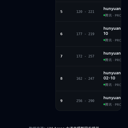
hunyuan-tu
5
120 - 221
腾讯 · PROPRI
hunyuan-la
10
6
177 - 219
腾讯 · PROPRI
hunyuan-lar
7
172 - 257
腾讯 · PROPRI
hunyuan-st
02-10
8
162 - 247
腾讯 · PROPRI
hunyuan-st
9
256 - 290
腾讯 · PROPRI