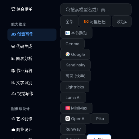
🏆 综合榜单
▴
全部
阿里巴巴
收起
能力维度
字节跳动
✍️ 创意写作
Genmo
💻 代码生成
Google
📊 图表分析
Kandinsky
📚 作业解答
可灵 (快手)
📝 文字识别
Lightricks
✍️ 视觉写作
Luma AI
MiniMax
图像与设计
🎨 艺术创作
OpenAI
Pika
Runway
💼 商业设计