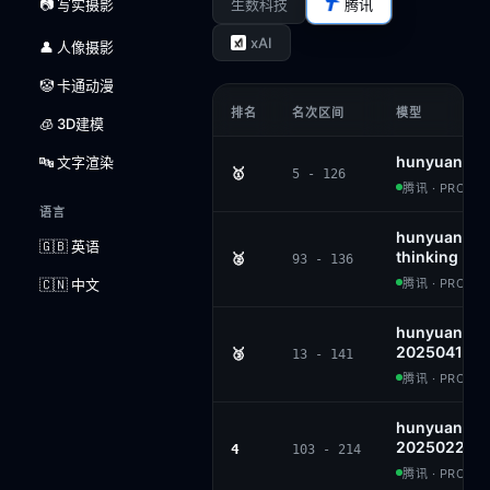
📷 写实摄影
生数科技
腾讯
xAI
👤 人像摄影
🤡 卡通动漫
排名
名次区间
模型
🧊 3D建模
hunyuan-t1
🔤 文字渲染
🥇
5 - 126
腾讯 · PROPRI
语言
hunyuan-vis
🇬🇧 英语
thinking
🥈
93 - 136
🇨🇳 中文
腾讯 · PROPRI
hunyuan-tu
20250416
🥉
13 - 141
腾讯 · PROPRI
hunyuan-tu
20250226
4
103 - 214
腾讯 · PROPRI