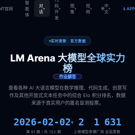
智
对
码
图
视
中
🌐
📱
TNT官网
能
AP
▾
▾
▾
▾
▾
话
开
像
频
文
体
发
实时更新 · 官方数据
LM Arena 大模型全球实力
榜
作业解答
查看各种 AI 大语言模型在数学推理、代码生成、创意写
作及其他开放式文本任务中的综合 Elo 积分排名，数据
来源于真实用户的匿名盲测投票。
2026-02-02
2
1
631
▾
第 91 期 / 共 132 期
上榜模型
参赛厂商
总投票数