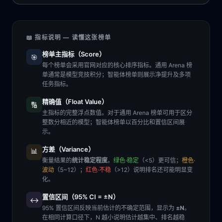
📖 指标说明 — 读懂这张榜单
榜单主指标（Score）
🎯
每个榜单会采用官网对应的核心排序指标。通用 Arena 榜
单通常是模型竞技积分；智能体榜单则展示净提升及多项
任务指标。
精确值（Float Value）
🔢
主指标的完整浮点数值。对于通用 Arena 榜单可用于区分
整数分相近的模型；智能体榜单以百分比和置信区间展
示。
方差（Variance）
📊
衡量结果的
统计稳定程度
。
绿色·稳定
（<5）更可信；
橙色·
波动
（5~12）；
红色·不稳
（>12）说明排名还可能明显变
化。
置信区间（95% CI = ±N）
↔️
95% 置信区间反映当前估计的不确定范围，显示为
±N
。
在相同计算口径下，N 越小说明估计越集中、排名越稳