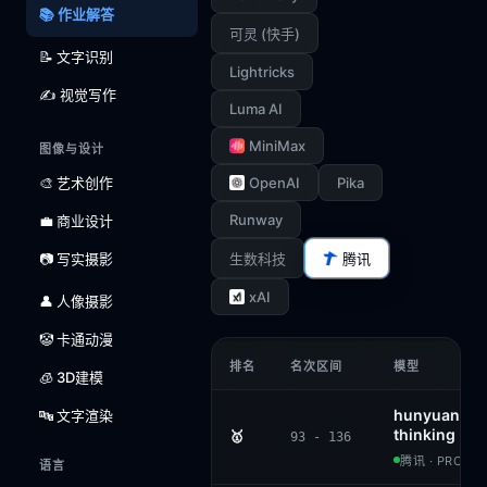
📚 作业解答
可灵 (快手)
📝 文字识别
Lightricks
✍️ 视觉写作
Luma AI
MiniMax
图像与设计
🎨 艺术创作
OpenAI
Pika
Runway
💼 商业设计
📷 写实摄影
生数科技
腾讯
xAI
👤 人像摄影
🤡 卡通动漫
排名
名次区间
模型
🧊 3D建模
hunyuan-vis
🔤 文字渲染
thinking
🥇
93 - 136
腾讯 · PROPRI
语言