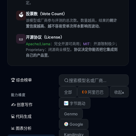
定。
投票数（Vote Count）
🗳️
该模型或厂商参与评测的总次数。数量越高，结果的
统计
置信度越高、越不容易受单次样本影响而波动
。
开源协议（License）
📜
Apache/Llama
：完全开源可商用；
MIT
：开源限制极少；
Proprietary
：闭源商业模型。
协议决定你能否把它集成到
自己的产品里
。
🏆 综合榜单
▴
全部
阿里巴巴
收起
能力维度
字节跳动
✍️ 创意写作
Genmo
💻 代码生成
Google
📊 图表分析
Kandinsky