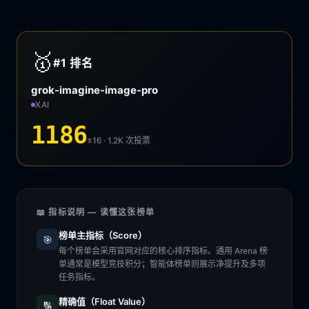
🥇
#1
排名
grok-imagine-image-pro
XAI
1186
±16 · 1.2K
次投票
📖 指标说明 — 读懂这张榜单
榜单主指标（Score）
🎯
每个榜单会采用官网对应的核心排序指标。通用 Arena 榜
单通常是模型竞技积分；智能体榜单则展示净提升及多项
任务指标。
精确值（Float Value）
🔢