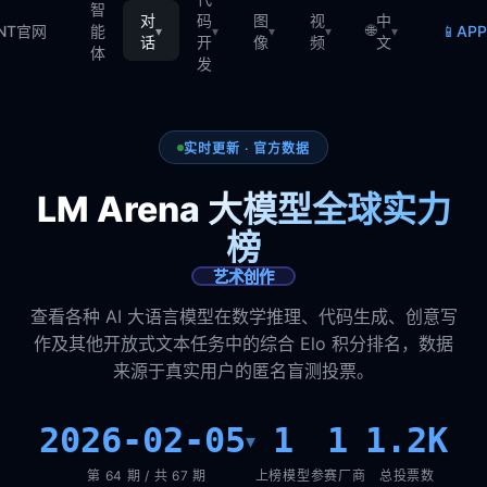
智
对
码
图
视
中
🌐
📱
TNT官网
能
AP
▾
▾
▾
▾
▾
话
开
像
频
文
体
发
实时更新 · 官方数据
LM Arena 大模型全球实力
榜
艺术创作
查看各种 AI 大语言模型在数学推理、代码生成、创意写
作及其他开放式文本任务中的综合 Elo 积分排名，数据
来源于真实用户的匿名盲测投票。
2026-02-05
1
1
1.2K
▾
第 64 期 / 共 67 期
上榜模型
参赛厂商
总投票数