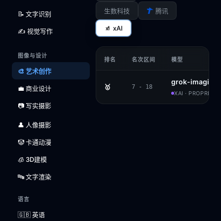
生数科技
腾讯
📝 文字识别
xAI
✍️ 视觉写作
图像与设计
排名
名次区间
模型
🎨 艺术创作
grok-imagine
🥇
7 - 18
💼 商业设计
XAI · PROPRIET
📷 写实摄影
👤 人像摄影
🤡 卡通动漫
🧊 3D建模
🔤 文字渲染
语言
🇬🇧 英语