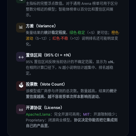
主指标的完整浮点数值。对于通用 Arena 榜单可用于区分
整数分相近的模型；智能体榜单以百分比和置信区间展
示。
方差（Variance）
📊
衡量结果的
统计稳定程度
。
绿色·稳定
（<5）更可信；
橙色·
波动
（5~12）；
红色·不稳
（>12）说明排名还可能明显变
化。
置信区间（95% CI = ±N）
↔️
95% 置信区间反映当前估计的不确定范围，显示为
±N
。
在相同计算口径下，N 越小说明估计越集中、排名越稳
定。
投票数（Vote Count）
🗳️
该模型或厂商参与评测的总次数。数量越高，结果的
统计
置信度越高、越不容易受单次样本影响而波动
。
开源协议（License）
📜
Apache/Llama
：完全开源可商用；
MIT
：开源限制极少；
Proprietary
：闭源商业模型。
协议决定你能否把它集成到
自己的产品里
。