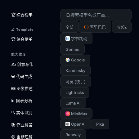
🏆 综合榜单
▴
全部
阿里巴巴
收起
📐 Template
字节跳动
🏆 综合榜单
Genmo
能力维度
Google
✍️ 创意写作
Kandinsky
💻 代码生成
可灵 (快手)
🖼️ 图像描述
Lightricks
📊 图表分析
Luma AI
🔍 实体识别
MiniMax
OpenAI
Pika
📚 作业解答
Runway
😆 幽默理解