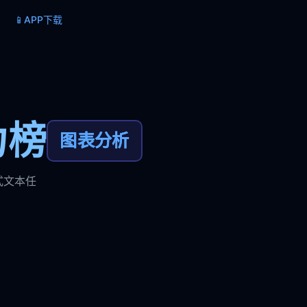
📱
APP下载
力榜
图表分析
式文本任
。