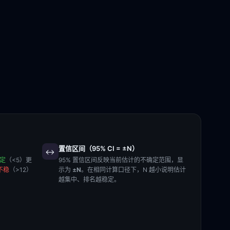
置信区间（95% CI = ±N）
↔️
稳定
（<5）更
95% 置信区间反映当前估计的不确定范围，显
不稳
（>12）
示为
±N
。在相同计算口径下，N 越小说明估计
越集中、排名越稳定。