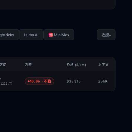
ghtricks
Luma AI
MiniMax
▴
收起
 区间
方差
价格 ($/1M)
上下文
7
$3 / $15
256K
40.06 ·
不稳
 1212.7]