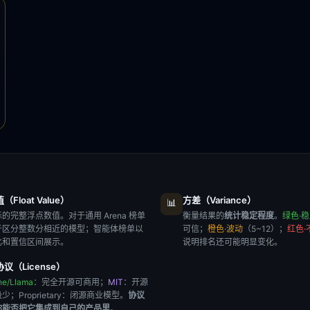
Float Value）
方差（Variance）
📊
的完整浮点数值。对于通用 Arena 榜单
衡量结果的
统计稳定程度
。
绿色·
于区分整数分相近的模型；智能体榜单以
可信；
橙色·波动
（5~12）；
红色·
比和置信区间展示。
说明排名还可能明显变化。
议（License）
he/Llama
：完全开源可商用；
MIT
：开源
极少；
Proprietary
：闭源商业模型。
协议
你能否把它集成到自己的产品里
。