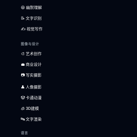
😆 幽默理解
📝 文字识别
✍️ 视觉写作
图像与设计
🎨 艺术创作
💼 商业设计
📷 写实摄影
👤 人像摄影
🤡 卡通动漫
🧊 3D建模
🔤 文字渲染
语言