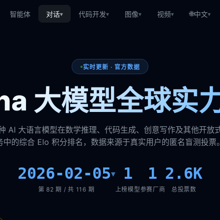
🌐
智能体
对话
代码开发
图像
视频
中文
▾
▾
▾
▾
▾
实时更新 · 官方数据
rena 大模型全球实
种 AI 大语言模型在数学推理、代码生成、创意写作及其他开放
务中的综合 Elo 积分排名，数据来源于真实用户的匿名盲测投票
2026-02-05
1
1
2.6K
▾
第 82 期 / 共 116 期
上榜模型
参赛厂商
总投票数