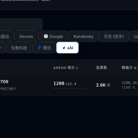
Genmo
Google
Kandinsky
Li
节跳动
可灵 (快手)
y
xAI
生数科技
腾讯
ARENA 得分
投票数
精确分 &
0709
1200
1200.26
±12.4
2.6K
票
[1187.9,
OPRIETARY