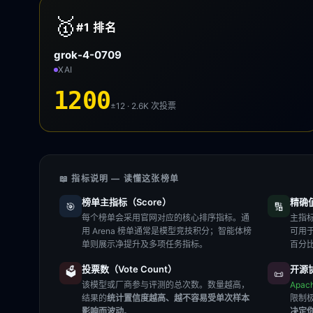
🥇
#1
排名
grok-4-0709
XAI
1200
±12 · 2.6K
次投票
📖 指标说明 — 读懂这张榜单
榜单主指标（Score）
精确值（
🎯
🔢
每个榜单会采用官网对应的核心排序指标。通
主指标
用 Arena 榜单通常是模型竞技积分；智能体榜
可用
单则展示净提升及多项任务指标。
百分
投票数（Vote Count）
开源协
🗳️
📜
该模型或厂商参与评测的总次数。数量越高，
Apac
结果的
统计置信度越高、越不容易受单次样本
限制
影响而波动
。
决定