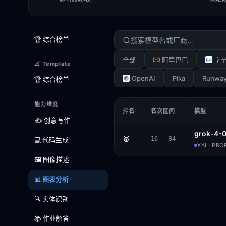
🏆 综合榜单
全部
阿里巴巴
字
📐 Template
OpenAI
Pika
Runwa
🏆 综合榜单
能力维度
排名
名次区间
模型
✍️ 创意写作
grok-4-
🥇
16 - 84
💻 代码生成
XAI · PR
🖼️ 图像描述
📊 图表分析
🔍 实体识别
📚 作业解答