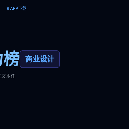
📱
APP下载
力榜
商业设计
式文本任
。