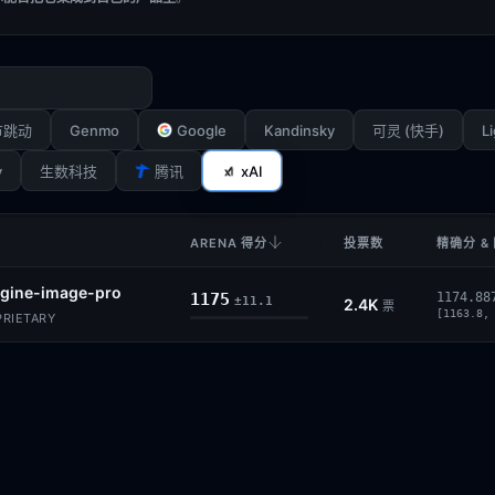
Genmo
Google
Kandinsky
Li
节跳动
可灵 (快手)
y
xAI
生数科技
腾讯
ARENA 得分
投票数
精确分 &
gine-image-pro
1175
1174.88
±11.1
2.4K
票
[1163.8,
PRIETARY