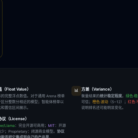
Float Value）
方差（Variance）
📊
的完整浮点数值。对于通用 Arena 榜单
衡量结果的
统计稳定程度
。
绿色·
于区分整数分相近的模型；智能体榜单以
可信；
橙色·波动
（5~12）；
红色·
比和置信区间展示。
说明排名还可能明显变化。
议（License）
he/Llama
：完全开源可商用；
MIT
：开源
极少；
Proprietary
：闭源商业模型。
协议
你能否把它集成到自己的产品里
。