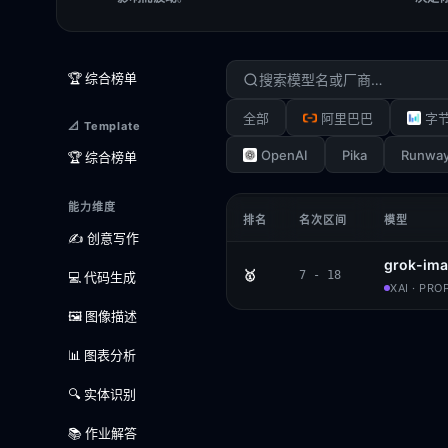
🏆 综合榜单
全部
阿里巴巴
字
📐 Template
OpenAI
Pika
Runwa
🏆 综合榜单
能力维度
排名
名次区间
模型
✍️ 创意写作
grok-ima
🥇
7 - 18
💻 代码生成
XAI · PRO
🖼️ 图像描述
📊 图表分析
🔍 实体识别
📚 作业解答