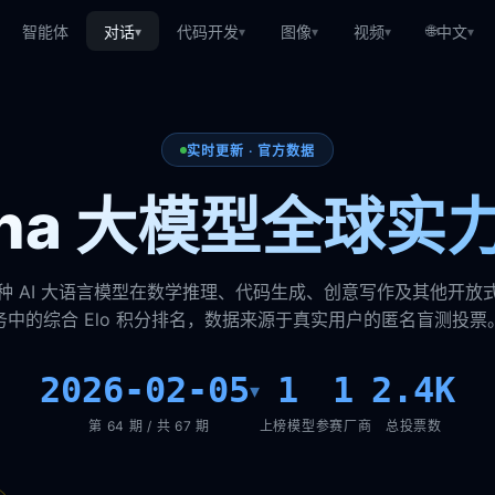
🌐
智能体
对话
代码开发
图像
视频
中文
▾
▾
▾
▾
▾
实时更新 · 官方数据
rena 大模型全球实
种 AI 大语言模型在数学推理、代码生成、创意写作及其他开放
务中的综合 Elo 积分排名，数据来源于真实用户的匿名盲测投票
2026-02-05
1
1
2.4K
▾
第 64 期 / 共 67 期
上榜模型
参赛厂商
总投票数