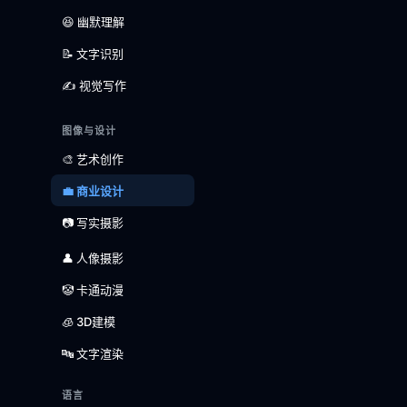
😆 幽默理解
📝 文字识别
✍️ 视觉写作
图像与设计
🎨 艺术创作
💼 商业设计
📷 写实摄影
👤 人像摄影
🤡 卡通动漫
🧊 3D建模
🔤 文字渲染
语言