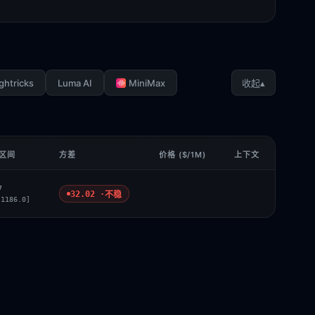
ghtricks
Luma AI
MiniMax
▴
收起
 区间
方差
价格 ($/1M)
上下文
7
32.02 ·
不稳
 1186.0]