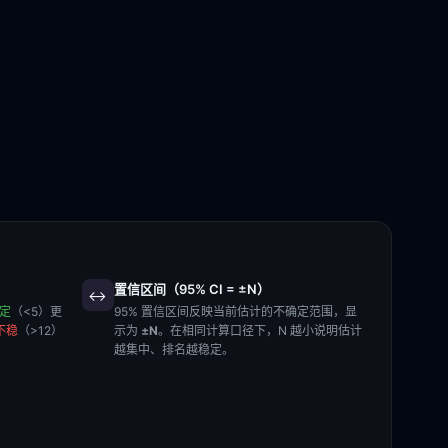
置信区间（95% CI = ±N）
↔️
稳定
（<5）更
95% 置信区间反映当前估计的不确定范围，显
不稳
（>12）
示为
±N
。在相同计算口径下，N 越小说明估计
越集中、排名越稳定。