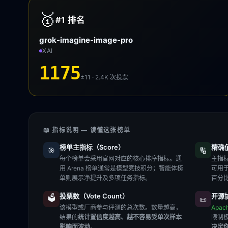
🥇
#1
排名
grok-imagine-image-pro
XAI
1175
±11 · 2.4K
次投票
📖 指标说明 — 读懂这张榜单
榜单主指标（Score）
精确值（
🎯
🔢
每个榜单会采用官网对应的核心排序指标。通
主指标
用 Arena 榜单通常是模型竞技积分；智能体榜
可用
单则展示净提升及多项任务指标。
百分
投票数（Vote Count）
开源协
🗳️
📜
该模型或厂商参与评测的总次数。数量越高，
Apac
结果的
统计置信度越高、越不容易受单次样本
限制
影响而波动
。
决定