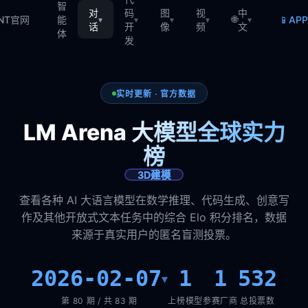
智
对
码
图
视
中
🌐
📱
TNT官网
能
AP
▾
▾
▾
▾
▾
话
开
像
频
文
体
发
实时更新 · 官方数据
LM Arena 大模型全球实力
榜
3D建模
查看各种 AI 大语言模型在数学推理、代码生成、创意写
作及其他开放式文本任务中的综合 Elo 积分排名，数据
来源于真实用户的匿名盲测投票。
2026-02-07
1
1
532
▾
第 80 期 / 共 83 期
上榜模型
参赛厂商
总投票数