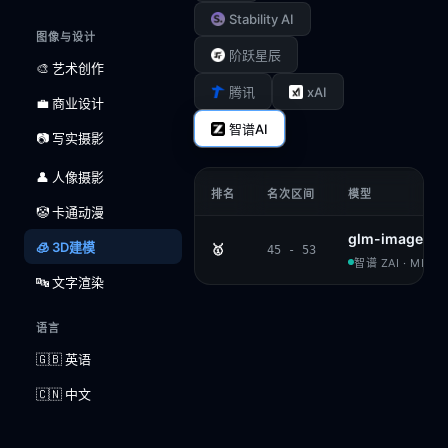
Stability AI
图像与设计
阶跃星辰
🎨 艺术创作
xAI
腾讯
💼 商业设计
智谱AI
📷 写实摄影
👤 人像摄影
排名
名次区间
模型
🤡 卡通动漫
glm-image
🧊 3D建模
🥇
45 - 53
智谱 ZAI · MIT
🔤 文字渲染
语言
🇬🇧 英语
🇨🇳 中文