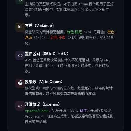
主指标的完整浮点数值。对于通用 Arena 榜单可用于区分
整数分相近的模型；智能体榜单以百分比和置信区间展
示。
方差（Variance）
📊
衡量结果的
统计稳定程度
。
绿色·稳定
（<5）更可信；
橙色·
波动
（5~12）；
红色·不稳
（>12）说明排名还可能明显变
化。
置信区间（95% CI = ±N）
↔️
95% 置信区间反映当前估计的不确定范围，显示为
±N
。
在相同计算口径下，N 越小说明估计越集中、排名越稳
定。
投票数（Vote Count）
🗳️
该模型或厂商参与评测的总次数。数量越高，结果的
统计
置信度越高、越不容易受单次样本影响而波动
。
开源协议（License）
📜
Apache/Llama
：完全开源可商用；
MIT
：开源限制极少；
Proprietary
：闭源商业模型。
协议决定你能否把它集成到
自己的产品里
。