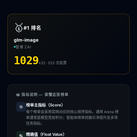
🥇
#1
排名
glm-image
智谱 ZAI
1029
±22 · 532
次投票
📖 指标说明 — 读懂这张榜单
榜单主指标（Score）
🎯
每个榜单会采用官网对应的核心排序指标。通用 Arena 榜
单通常是模型竞技积分；智能体榜单则展示净提升及多项
任务指标。
精确值（Float Value）
🔢