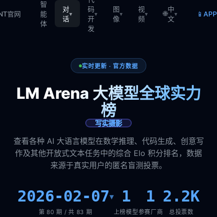
智
对
码
图
视
中
🌐
📱
TNT官网
能
AP
▾
▾
▾
▾
▾
话
开
像
频
文
体
发
实时更新 · 官方数据
LM Arena 大模型全球实力
榜
写实摄影
查看各种 AI 大语言模型在数学推理、代码生成、创意写
作及其他开放式文本任务中的综合 Elo 积分排名，数据
来源于真实用户的匿名盲测投票。
2026-02-07
1
1
2.2K
▾
第 80 期 / 共 83 期
上榜模型
参赛厂商
总投票数