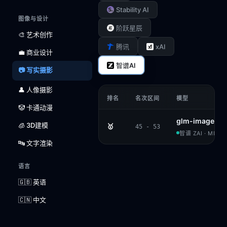
Stability AI
图像与设计
阶跃星辰
🎨 艺术创作
xAI
腾讯
💼 商业设计
智谱AI
📷 写实摄影
👤 人像摄影
排名
名次区间
模型
🤡 卡通动漫
glm-image
🧊 3D建模
🥇
45 - 53
智谱 ZAI · MIT
🔤 文字渲染
语言
🇬🇧 英语
🇨🇳 中文