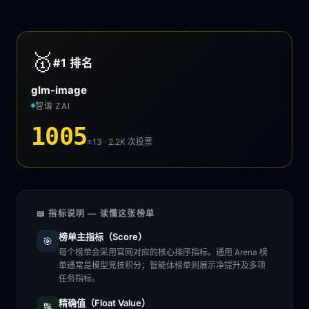
🥇
#1
排名
glm-image
智谱 ZAI
1005
±13 · 2.2K
次投票
📖 指标说明 — 读懂这张榜单
榜单主指标（Score）
🎯
每个榜单会采用官网对应的核心排序指标。通用 Arena 榜
单通常是模型竞技积分；智能体榜单则展示净提升及多项
任务指标。
精确值（Float Value）
🔢