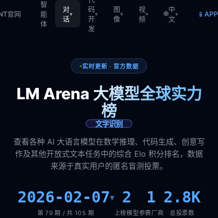
智
对
码
图
视
中
🌐
📱
TNT官网
能
AP
▾
▾
▾
▾
▾
话
开
像
频
文
体
发
实时更新 · 官方数据
LM Arena 大模型全球实力
榜
文字识别
查看各种 AI 大语言模型在数学推理、代码生成、创意写
作及其他开放式文本任务中的综合 Elo 积分排名，数据
来源于真实用户的匿名盲测投票。
2026-02-07
2
1
2.8K
▾
第 79 期 / 共 105 期
上榜模型
参赛厂商
总投票数