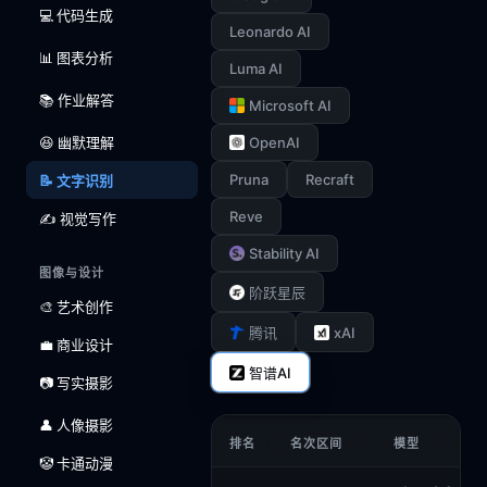
💻 代码生成
Leonardo AI
📊 图表分析
Luma AI
📚 作业解答
Microsoft AI
😆 幽默理解
OpenAI
Pruna
Recraft
📝 文字识别
Reve
✍️ 视觉写作
Stability AI
图像与设计
阶跃星辰
🎨 艺术创作
xAI
腾讯
💼 商业设计
智谱AI
📷 写实摄影
👤 人像摄影
排名
名次区间
模型
🤡 卡通动漫