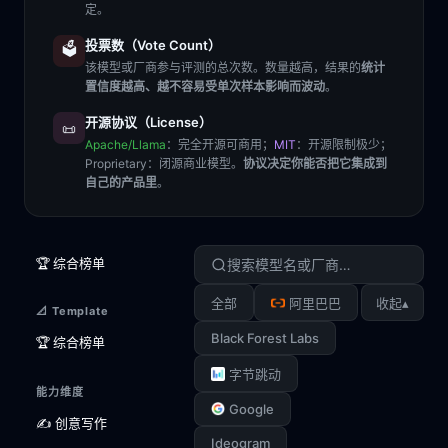
定。
投票数（Vote Count）
🗳️
该模型或厂商参与评测的总次数。数量越高，结果的
统计
置信度越高、越不容易受单次样本影响而波动
。
开源协议（License）
📜
Apache/Llama
：完全开源可商用；
MIT
：开源限制极少；
Proprietary
：闭源商业模型。
协议决定你能否把它集成到
自己的产品里
。
🏆 综合榜单
▴
全部
阿里巴巴
收起
📐 Template
Black Forest Labs
🏆 综合榜单
字节跳动
能力维度
Google
✍️ 创意写作
Ideogram