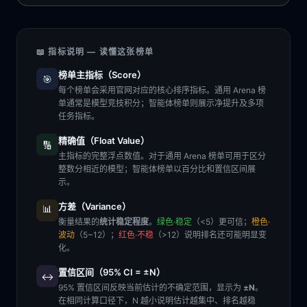
📖 指标说明 — 读懂这张榜单
榜单主指标（Score）
🎯
每个榜单会采用官网对应的核心排序指标。通用 Arena 榜
单通常是模型竞技积分；智能体榜单则展示净提升及多项
任务指标。
精确值（Float Value）
🔢
主指标的完整浮点数值。对于通用 Arena 榜单可用于区分
整数分相近的模型；智能体榜单以百分比和置信区间展
示。
方差（Variance）
📊
衡量结果的
统计稳定程度
。
绿色·稳定
（<5）更可信；
橙色·
波动
（5~12）；
红色·不稳
（>12）说明排名还可能明显变
化。
置信区间（95% CI = ±N）
↔️
95% 置信区间反映当前估计的不确定范围，显示为
±N
。
在相同计算口径下，N 越小说明估计越集中、排名越稳