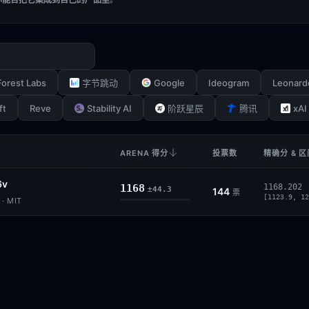
Forest Labs
Google
Ideogram
Leonard
字节跳动
ft
Reve
Stability AI
xAI
阶跃星辰
腾讯
ARENA 得分
投票数
精确分 & 区
6v
1168
1168.202
±44.3
144
票
[1123.9, 12
· MIT