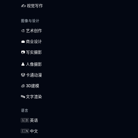
✍️ 视觉写作
图像与设计
🎨 艺术创作
💼 商业设计
📷 写实摄影
👤 人像摄影
🤡 卡通动漫
🧊 3D建模
🔤 文字渲染
语言
🇬🇧 英语
🇨🇳 中文