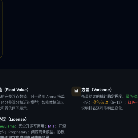
Float Value）
方差（Variance）
📊
的完整浮点数值。对于通用 Arena 榜单
衡量结果的
统计稳定程度
。
绿色·
于区分整数分相近的模型；智能体榜单以
可信；
橙色·波动
（5~12）；
红色·
比和置信区间展示。
说明排名还可能明显变化。
议（License）
he/Llama
：完全开源可商用；
MIT
：开源
极少；
Proprietary
：闭源商业模型。
协议
你能否把它集成到自己的产品里
。