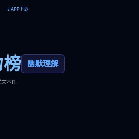
📱
APP下载
力榜
幽默理解
式文本任
。