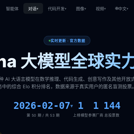
🌐
智能体
对话
代码开发
图像
视频
中文
▾
▾
▾
▾
▾
实时更新 · 官方数据
rena 大模型全球实
种 AI 大语言模型在数学推理、代码生成、创意写作及其他开放
务中的综合 Elo 积分排名，数据来源于真实用户的匿名盲测投票
2026-02-07
1
1
144
▾
第 50 期 / 共 53 期
上榜模型
参赛厂商
总投票数