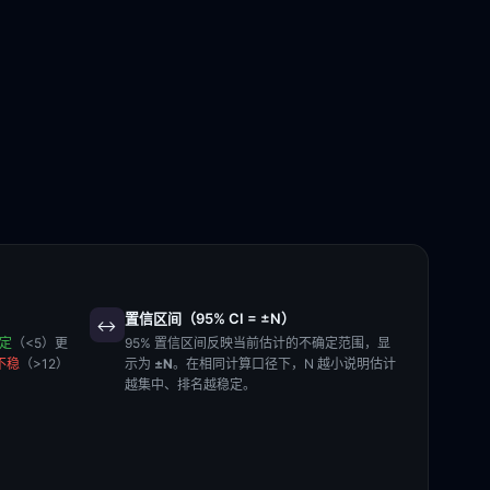
置信区间（95% CI = ±N）
↔️
稳定
（<5）更
95% 置信区间反映当前估计的不确定范围，显
不稳
（>12）
示为
±N
。在相同计算口径下，N 越小说明估计
越集中、排名越稳定。