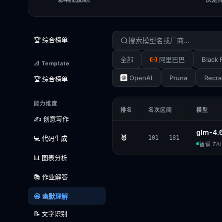
🏆 综合榜单
Black 
全部
阿里巴巴
📐 Template
OpenAI
Pruna
Recra
🏆 综合榜单
能力维度
排名
名次区间
模型
✍️ 创意写作
glm-4.
🥇
💻 代码生成
101 - 181
智谱 ZAI 
📊 图表分析
📚 作业解答
😆 幽默理解
📝 文字识别