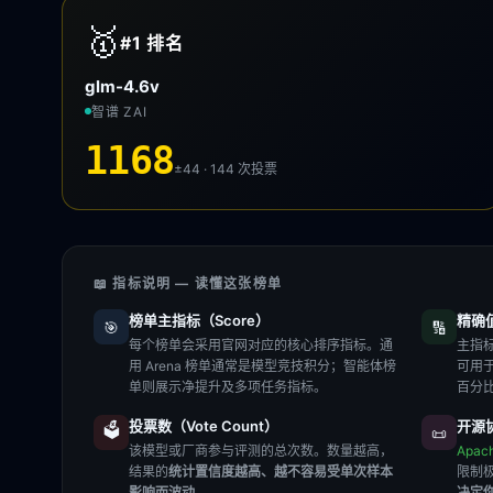
🥇
#1
排名
glm-4.6v
智谱 ZAI
1168
±44 · 144
次投票
📖 指标说明 — 读懂这张榜单
榜单主指标（Score）
精确值（
🎯
🔢
每个榜单会采用官网对应的核心排序指标。通
主指标
用 Arena 榜单通常是模型竞技积分；智能体榜
可用
单则展示净提升及多项任务指标。
百分
投票数（Vote Count）
开源协
🗳️
📜
该模型或厂商参与评测的总次数。数量越高，
Apac
结果的
统计置信度越高、越不容易受单次样本
限制
影响而波动
。
决定