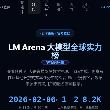
智
对
码
图
视
中
🌐
📱
TNT官网
能
AP
▾
▾
▾
▾
▾
话
开
像
频
文
体
发
实时更新 · 官方数据
LM Arena 大模型全球实力
榜
🏆
综合榜单
查看各种 AI 大语言模型在数学推理、代码生成、创意写
作及其他开放式文本任务中的综合 Elo 积分排名，数据
来源于真实用户的匿名盲测投票。
2026-02-06
1
2
8.2K
▾
第 88 期 / 共 204 期
上榜模型
参赛厂商
总投票数