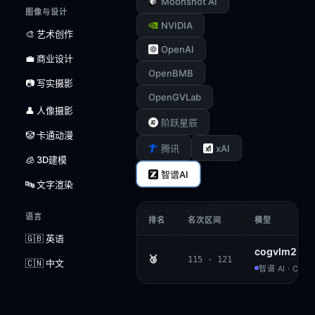
Moonshot AI
图像与设计
NVIDIA
🎨 艺术创作
OpenAI
💼 商业设计
OpenBMB
📷 写实摄影
OpenGVLab
👤 人像摄影
阶跃星辰
🤡 卡通动漫
xAI
腾讯
🧊 3D建模
智谱AI
🔤 文字渲染
语言
排名
名次区间
模型
🇬🇧 英语
cogvlm2-ll
🥉
115 - 121
🇨🇳 中文
智谱 AI · COG