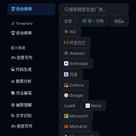
🏆 综合榜单
▴
全部
零一万物
收起
📐 Template
AI2
🏆 综合榜单
阿里巴巴
能力维度
Amazon
✍️ 创意写作
Anthropic
💻 代码生成
百度
📊 图表分析
Cohere
📚 作业解答
Google
😆 幽默理解
LLaVA
Meta
📝 文字识别
Microsoft
✍️ 视觉写作
Mistral AI