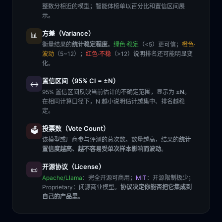
整数分相近的模型；智能体榜单以百分比和置信区间展
示。
方差（Variance）
📊
衡量结果的
统计稳定程度
。
绿色·稳定
（<5）更可信；
橙色·
波动
（5~12）；
红色·不稳
（>12）说明排名还可能明显变
化。
置信区间（95% CI = ±N）
↔️
95% 置信区间反映当前估计的不确定范围，显示为
±N
。
在相同计算口径下，N 越小说明估计越集中、排名越稳
定。
投票数（Vote Count）
🗳️
该模型或厂商参与评测的总次数。数量越高，结果的
统计
置信度越高、越不容易受单次样本影响而波动
。
开源协议（License）
📜
Apache/Llama
：完全开源可商用；
MIT
：开源限制极少；
Proprietary
：闭源商业模型。
协议决定你能否把它集成到
自己的产品里
。