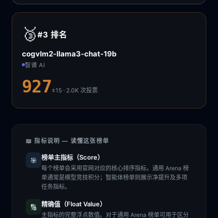
🥉
#3
排名
cogvlm2-llama3-chat-19b
智谱 AI
927
±15 · 2.0K
次投票
📖 指标说明 — 读懂这张榜单
榜单主指标（Score）
🎯
每个榜单会采用官网对应的核心排序指标。通用 Arena 榜
单通常是模型竞技积分；智能体榜单则展示净提升及多项
任务指标。
精确值（Float Value）
🔢
主指标的完整浮点数值。对于通用 Arena 榜单可用于区分