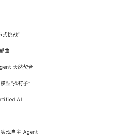
分布式挑战”
 三部曲
-Agent 天然契合
 是给模型“找钉子”
tified AI
刻是实现自主 Agent 