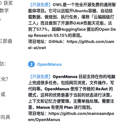
O 获奖
【开源免费】
OWL是一个完全开源免费的
通用智
像数学
能体项目。它可以
远程开Ubuntu容器、自动挂
载数据、做规划、执行任务，堪称「云端超级打
。
工人」而且做到了开源界GAIA性能天花板，达
到了57.7%，超越Huggingface 提出的Open De
ep Research 55.15%的表现。
 三部曲
项目地址：
GitHub：https://github.com/cam
el-ai/owl
华剑：
2
OpenManus
【开源免费】
OpenManus 目前支持在你的电脑
泛化？
上完成很多任务，包括网页浏览，文件操作，写
代码等。OpenManus 使用了传统的 ReAct 的
或 
模式，这样的优势是基于当前的状态进行决策，
上下文和记忆方便管理，无需单独处理。需要注
意，Manus 有使用 Plan 进行规划。
项目地址：
https://github.com/mannaandpo
转向具
em/OpenManus