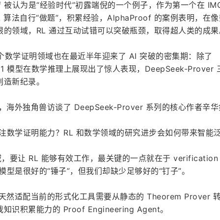
Proof 被认为是“经验时代”初露端倪的一个例子，作为第一个在 IM
助 RL 算法自行“做题”，积累经验，AlphaProof 的案例表明，在
限的领域，RL 通过互动试错可以突破瓶颈，取得超人类的成果
端，整个数学证明领域也在最近半年迎来了 AI 突破的密集期：除了 
I 的 o1 模型在数学推理上展现出了惊人表现，DeepSeek-Prover
创造新纪录。
，海外独角兽访谈了 DeepSeek-Prover 系列的核心作者辛
别关注数学证明能力？RL 和数学领域的研究进步会如何带来智能
 RL 能够有效工作，最关键的一点就在于 verification 
今天的模型是很好的“锤子”，但我们却缺少足够好的“钉子”。
索天然适配当前的形式化工具需要从静态的 Theorem Prover 
累能力的 Proof Engineering Agent。