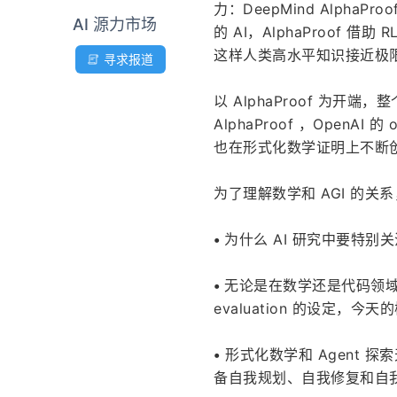
力：DeepMind Alpha
AI 源力市场
的 AI，AlphaProof 借
这样人类高水平知识接近极
寻求报道
以 AlphaProof 为开
AlphaProof ，OpenA
也在形式化数学证明上不断
为了理解数学和 AGI 的关系
• 
为什么 AI 研究中要特
• 
无论是在数学还是代码领域，要让
evaluation 的设定，
•
 形式化数学和 Agent 探
备自我规划、自我修复和自我知识积