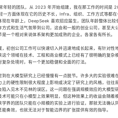
个非常年轻的团队，从 2023 年开始组建，我在那工作的时间是 20
的年轻一方面体现在它的历史不长，Infra、组织、工作方式等都
现在年龄上，DeepSeek 喜欢招应届生，团队年龄整体比较
作方式和生活气氛带到公司，这会和一般的创业公司，甚至大
节是一个相对来说体系架构更加成熟的企业。各家各有所长。
域，初创公司工作可以快速切入并迅速地成长起来，有针对性
果这个领域在技术、工程和商业模式上已经有了很明确的复杂
对复杂处境时，有一个更加稳健和全面的打法。
觉到在大模型研究上已经慢慢有一点脱节。许多大的实验很难
力上的硬性限制很大程度上影响或决定了研究上的风格，往往
会陷入见木不见林的误区。这一问题在强调规模效应的大模型
技术可能只在小模型上效果明显，但这种效果上的收益会随着
果学界的团队只能在小规模的实验上进行验证，那就无法确认
还能奏效，也就无法对于智能边界的扩张提供有效的指导。