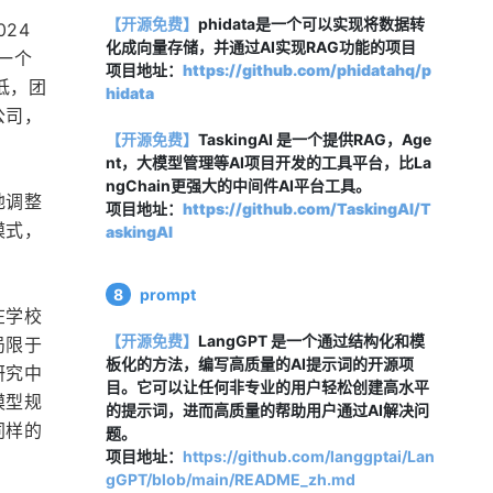
【开源免费】
phidata是一个可以实现将数据转
24 
化成向量存储，并通过AI实现RAG功能的项目
在一个
项目地址：
https://github.com/phidatahq/p
低，团
hidata
公司，
【开源免费】
TaskingAI 是一个提供RAG，Age
nt，大模型管理等AI项目开发的工具平台，比La
ngChain更强大的中间件AI平台工具。
地调整
项目地址：
https://github.com/TaskingAI/T
模式，
askingAI
8
prompt
在学校
【开源免费】
LangGPT 是一个通过结构化和模
局限于
板化的方法，编写高质量的AI提示词的开源项
研究中
目。它可以让任何非专业的用户轻松创建高水平
模型规
的提示词，进而高质量的帮助用户通过AI解决问
同样的
题。
项目地址：
https://github.com/langgptai/Lan
gGPT/blob/main/README_zh.md