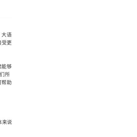
。大语
接受更
建能够
他们所
可帮助
：
体来说