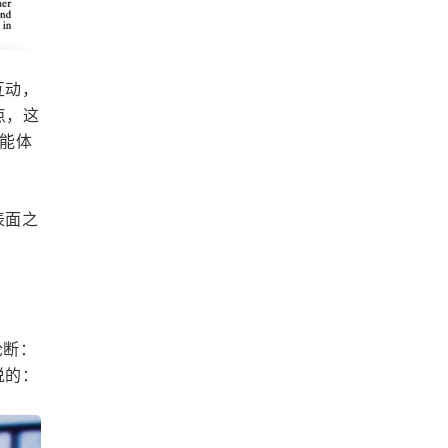
互动，
点，这
智能体
表面之
的论断：
说的：