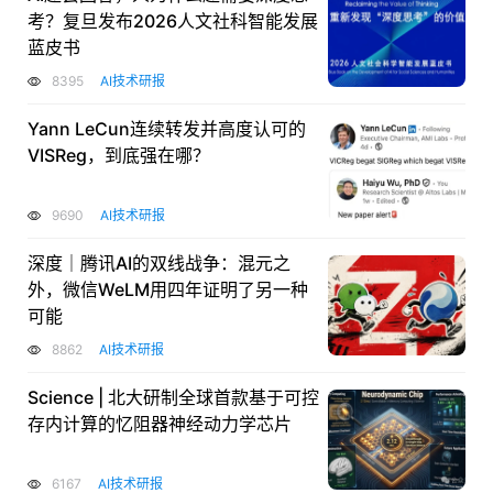
考？复旦发布2026人文社科智能发展
蓝皮书
8395
AI技术研报
Yann LeCun连续转发并高度认可的
VISReg，到底强在哪？
9690
AI技术研报
深度｜腾讯AI的双线战争：混元之
外，微信WeLM用四年证明了另一种
可能
8862
AI技术研报
Science | 北大研制全球首款基于可控
存内计算的忆阻器神经动力学芯片
6167
AI技术研报