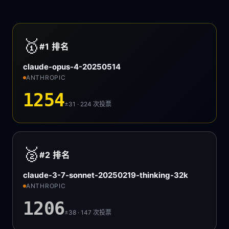
🥇
#1
排名
claude-opus-4-20250514
ANTHROPIC
1254
±31 · 224
次投票
🥈
#2
排名
claude-3-7-sonnet-20250219-thinking-32k
ANTHROPIC
1206
±38 · 147
次投票