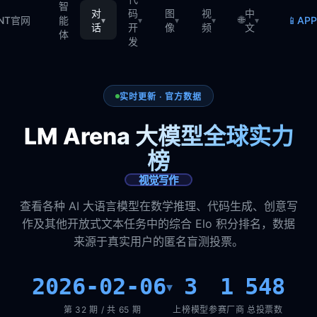
智
对
码
图
视
中
🌐
📱
TNT官网
能
AP
▾
▾
▾
▾
▾
话
开
像
频
文
体
发
实时更新 · 官方数据
LM Arena 大模型全球实力
榜
视觉写作
查看各种 AI 大语言模型在数学推理、代码生成、创意写
作及其他开放式文本任务中的综合 Elo 积分排名，数据
来源于真实用户的匿名盲测投票。
2026-02-06
3
1
548
▾
第 32 期 / 共 65 期
上榜模型
参赛厂商
总投票数