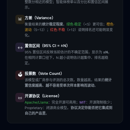
整数分相近的模型；智能体榜单以百分比和置信区间展
示。
方差（Variance）
📊
衡量结果的
统计稳定程度
。
绿色·稳定
（<5）更可信；
橙色·
波动
（5~12）；
红色·不稳
（>12）说明排名还可能明显变
化。
置信区间（95% CI = ±N）
↔️
95% 置信区间反映当前估计的不确定范围，显示为
±N
。
在相同计算口径下，N 越小说明估计越集中、排名越稳
定。
投票数（Vote Count）
🗳️
该模型或厂商参与评测的总次数。数量越高，结果的
统计
置信度越高、越不容易受单次样本影响而波动
。
开源协议（License）
📜
Apache/Llama
：完全开源可商用；
MIT
：开源限制极少；
Proprietary
：闭源商业模型。
协议决定你能否把它集成到
自己的产品里
。