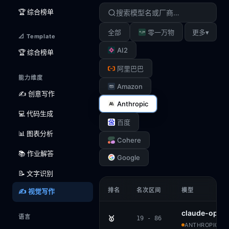
🏆 综合榜单
▾
全部
零一万物
更多
📐 Template
AI2
🏆 综合榜单
阿里巴巴
能力维度
Amazon
✍️ 创意写作
Anthropic
💻 代码生成
百度
📊 图表分析
Cohere
📚 作业解答
Google
📝 文字识别
排名
名次区间
模型
✍️ 视觉写作
claude-opus
语言
🥇
19 - 86
ANTHROPIC · 