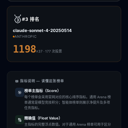
🥉
#3
排名
claude-sonnet-4-20250514
ANTHROPIC
1198
±37 · 177
次投票
📖 指标说明 — 读懂这张榜单
榜单主指标（Score）
🎯
每个榜单会采用官网对应的核心排序指标。通用 Arena 榜
单通常是模型竞技积分；智能体榜单则展示净提升及多项
任务指标。
精确值（Float Value）
🔢
主指标的完整浮点数值。对于通用 Arena 榜单可用于区分