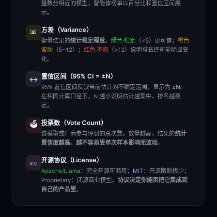
整数分相近的模型；智能体榜单以百分比和置信区间展
示。
方差（Variance）
📊
衡量结果的
统计稳定程度
。
绿色·稳定
（<5）更可信；
橙色·
波动
（5~12）；
红色·不稳
（>12）说明排名还可能明显变
化。
置信区间（95% CI = ±N）
↔️
95% 置信区间反映当前估计的不确定范围，显示为
±N
。
在相同计算口径下，N 越小说明估计越集中、排名越稳
定。
投票数（Vote Count）
🗳️
该模型或厂商参与评测的总次数。数量越高，结果的
统计
置信度越高、越不容易受单次样本影响而波动
。
开源协议（License）
📜
Apache/Llama
：完全开源可商用；
MIT
：开源限制极少；
Proprietary
：闭源商业模型。
协议决定你能否把它集成到
自己的产品里
。