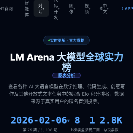
智
对
码
图
视
中
🌐
📱
TNT官网
能
AP
▾
▾
▾
▾
▾
话
开
像
频
文
体
发
实时更新 · 官方数据
LM Arena 大模型全球实力
榜
图表分析
查看各种 AI 大语言模型在数学推理、代码生成、创意写
作及其他开放式文本任务中的综合 Elo 积分排名，数据
来源于真实用户的匿名盲测投票。
2026-02-06
8
1
2.8K
▾
第 75 期 / 共 108 期
上榜模型
参赛厂商
总投票数