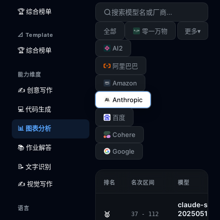
🏆 综合榜单
▾
全部
零一万物
更多
📐 Template
AI2
🏆 综合榜单
阿里巴巴
能力维度
Amazon
✍️ 创意写作
Anthropic
💻 代码生成
百度
📊 图表分析
Cohere
📚 作业解答
Google
📝 文字识别
排名
名次区间
模型
✍️ 视觉写作
claude-sonn
语言
20250514-t
🥇
37 - 112