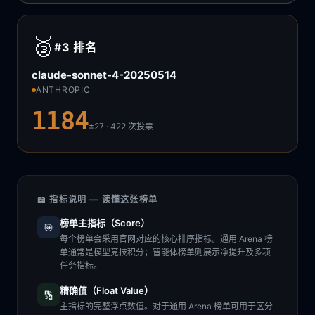
🥉
#3
排名
claude-sonnet-4-20250514
ANTHROPIC
1184
±27 · 422
次投票
📖 指标说明 — 读懂这张榜单
榜单主指标（Score）
🎯
每个榜单会采用官网对应的核心排序指标。通用 Arena 榜
单通常是模型竞技积分；智能体榜单则展示净提升及多项
任务指标。
精确值（Float Value）
🔢
主指标的完整浮点数值。对于通用 Arena 榜单可用于区分