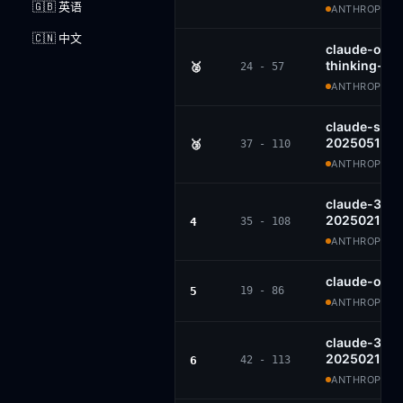
🇬🇧 英语
ANTHROPIC ·
🇨🇳 中文
claude-opu
thinking-16
🥈
24 - 57
ANTHROPIC ·
claude-sonn
20250514
🥉
37 - 110
ANTHROPIC ·
claude-3-7-
20250219-t
4
35 - 108
ANTHROPIC ·
claude-opu
5
19 - 86
ANTHROPIC ·
claude-3-7-
20250219
6
42 - 113
ANTHROPIC ·