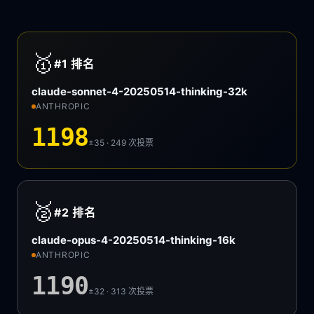
🥇
#1
排名
claude-sonnet-4-20250514-thinking-32k
ANTHROPIC
1198
±35 · 249
次投票
🥈
#2
排名
claude-opus-4-20250514-thinking-16k
ANTHROPIC
1190
±32 · 313
次投票