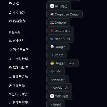
🎮 游戏
字节跳动
🔬 模拟场景
Cognitive Comp
✍️ 内容创作
Cohere
Databricks
职业分类
DeepSeek
💻 软件 & IT
Google
✍️ 写作与文学
HiDream
🔬 生命与社科
HuggingFace
🎭 娱乐与媒体
IBM
📈 商业与金融
Ideogram
🧭 行业数学
Inception AI
⚖️ 法律与政务
书生·浦语
🩺 医疗与健康
KlingAI