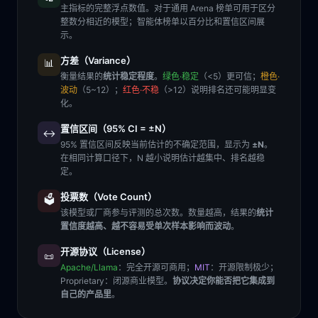
主指标的完整浮点数值。对于通用 Arena 榜单可用于区分
整数分相近的模型；智能体榜单以百分比和置信区间展
示。
方差（Variance）
📊
衡量结果的
统计稳定程度
。
绿色·稳定
（<5）更可信；
橙色·
波动
（5~12）；
红色·不稳
（>12）说明排名还可能明显变
化。
置信区间（95% CI = ±N）
↔️
95% 置信区间反映当前估计的不确定范围，显示为
±N
。
在相同计算口径下，N 越小说明估计越集中、排名越稳
定。
投票数（Vote Count）
🗳️
该模型或厂商参与评测的总次数。数量越高，结果的
统计
置信度越高、越不容易受单次样本影响而波动
。
开源协议（License）
📜
Apache/Llama
：完全开源可商用；
MIT
：开源限制极少；
Proprietary
：闭源商业模型。
协议决定你能否把它集成到
自己的产品里
。