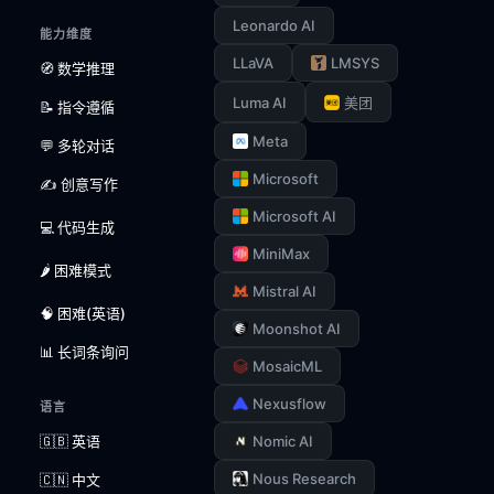
Leonardo AI
能力维度
LLaVA
LMSYS
🧭 数学推理
Luma AI
美团
📝 指令遵循
Meta
💬 多轮对话
Microsoft
✍️ 创意写作
Microsoft AI
💻 代码生成
MiniMax
🌶️ 困难模式
Mistral AI
🧠 困难(英语)
Moonshot AI
📊 长词条询问
MosaicML
Nexusflow
语言
🇬🇧 英语
Nomic AI
Nous Research
🇨🇳 中文