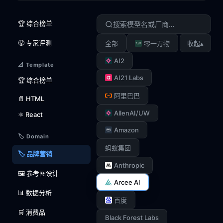
🏆 综合榜单
😤 专家评测
▴
全部
零一万物
收起
AI2
📐 Template
AI21 Labs
🏆 综合榜单
阿里巴巴
📄 HTML
AllenAI/UW
⚛️ React
Amazon
🏷️ Domain
蚂蚁集团
🏷️ 品牌营销
Anthropic
🖼️ 参考图设计
Arcee AI
📊 数据分析
百度
🛒 消费品
Black Forest Labs