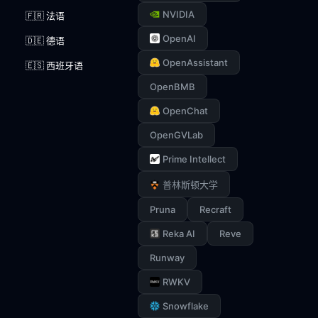
NVIDIA
🇫🇷 法语
OpenAI
🇩🇪 德语
OpenAssistant
🇪🇸 西班牙语
OpenBMB
OpenChat
OpenGVLab
Prime Intellect
普林斯顿大学
Pruna
Recraft
Reka AI
Reve
Runway
RWKV
Snowflake