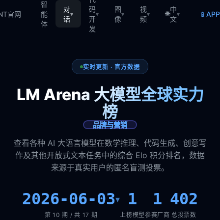
智
对
码
图
视
中
🌐
📱
TNT官网
能
AP
▾
▾
▾
▾
▾
话
开
像
频
文
体
发
实时更新 · 官方数据
LM Arena 大模型全球实力
榜
品牌与营销
查看各种 AI 大语言模型在数学推理、代码生成、创意写
作及其他开放式文本任务中的综合 Elo 积分排名，数据
来源于真实用户的匿名盲测投票。
2026-06-03
1
1
402
▾
第 10 期 / 共 17 期
上榜模型
参赛厂商
总投票数