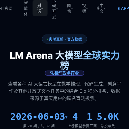
智
对
码
图
视
中
🌐
📱
TNT官网
能
AP
▾
▾
▾
▾
▾
话
开
像
频
文
体
发
实时更新 · 官方数据
LM Arena 大模型全球实力
榜
法律与政务行业
查看各种 AI 大语言模型在数学推理、代码生成、创意写
作及其他开放式文本任务中的综合 Elo 积分排名，数据
来源于真实用户的匿名盲测投票。
2026-06-03
4
1
5.0K
▾
第 20 期 / 共 37 期
上榜模型
参赛厂商
总投票数