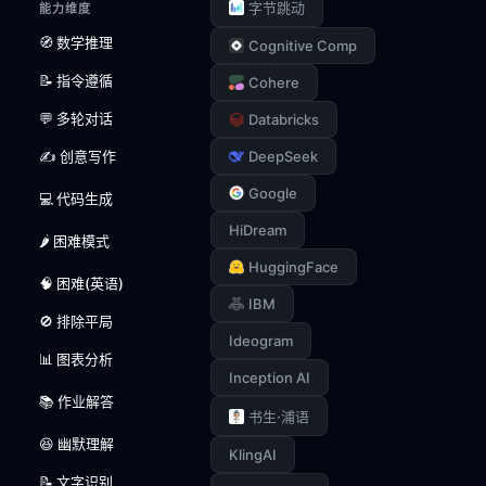
字节跳动
能力维度
🧭 数学推理
Cognitive Comp
📝 指令遵循
Cohere
💬 多轮对话
Databricks
✍️ 创意写作
DeepSeek
Google
💻 代码生成
HiDream
🌶️ 困难模式
HuggingFace
🧠 困难(英语)
IBM
🚫 排除平局
Ideogram
📊 图表分析
Inception AI
📚 作业解答
书生·浦语
😆 幽默理解
KlingAI
📝 文字识别