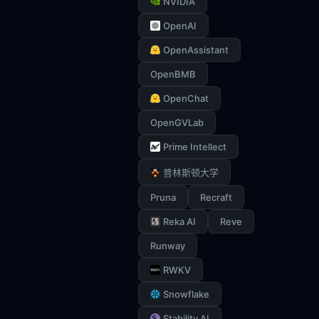
NVIDIA
OpenAI
OpenAssistant
OpenBMB
OpenChat
OpenGVLab
Prime Intellect
普林斯顿大学
Pruna
Recraft
Reka AI
Reve
Runway
RWKV
Snowflake
Stability AI