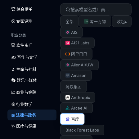
🏆 综合榜单
😤 专家评测
▴
全部
零一万物
收起
AI2
职业分类
AI21 Labs
💻 软件 & IT
阿里巴巴
✍️ 写作与文学
AllenAI/UW
🔬 生命与社科
Amazon
🎭 娱乐与媒体
蚂蚁集团
📈 商业与金融
Anthropic
🧭 行业数学
Arcee AI
⚖️ 法律与政务
百度
🩺 医疗与健康
Black Forest Labs