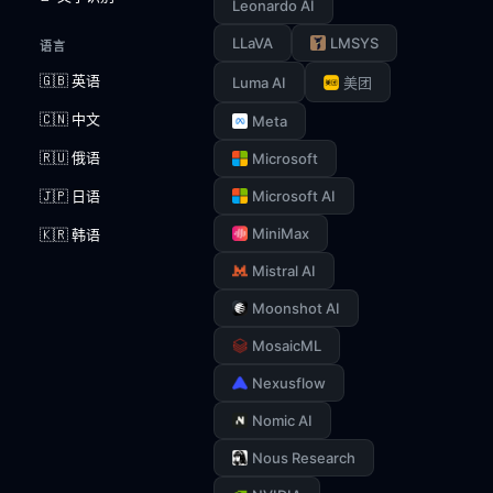
Leonardo AI
LLaVA
LMSYS
语言
🇬🇧 英语
Luma AI
美团
🇨🇳 中文
Meta
🇷🇺 俄语
Microsoft
🇯🇵 日语
Microsoft AI
MiniMax
🇰🇷 韩语
Mistral AI
Moonshot AI
MosaicML
Nexusflow
Nomic AI
Nous Research