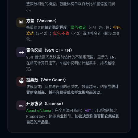
整数分相近的模型；智能体榜单以百分比和置信区间展
示。
方差（Variance）
📊
衡量结果的
统计稳定程度
。
绿色·稳定
（<5）更可信；
橙色·
波动
（5~12）；
红色·不稳
（>12）说明排名还可能明显变
化。
置信区间（95% CI = ±N）
↔️
95% 置信区间反映当前估计的不确定范围，显示为
±N
。
在相同计算口径下，N 越小说明估计越集中、排名越稳
定。
投票数（Vote Count）
🗳️
该模型或厂商参与评测的总次数。数量越高，结果的
统计
置信度越高、越不容易受单次样本影响而波动
。
开源协议（License）
📜
Apache/Llama
：完全开源可商用；
MIT
：开源限制极少；
Proprietary
：闭源商业模型。
协议决定你能否把它集成到
自己的产品里
。