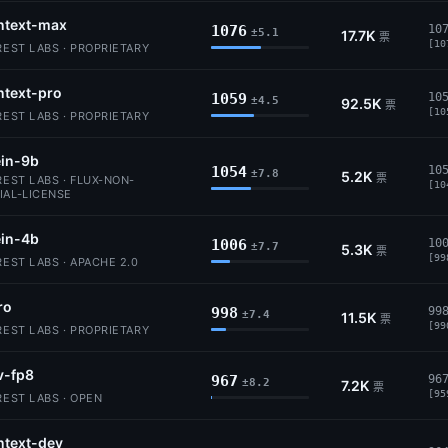
ntext-max
1076
10
±5.1
17.7K
票
[10
EST LABS · PROPRIETARY
ntext-pro
1059
10
±4.5
92.5K
票
[10
EST LABS · PROPRIETARY
ein-9b
1054
10
±7.8
5.2K
票
EST LABS · FLUX-NON-
[10
AL-LICENSE
ein-4b
1006
10
±7.7
5.3K
票
[99
EST LABS · APACHE 2.0
ro
998
99
±7.4
11.5K
票
[99
EST LABS · PROPRIETARY
v-fp8
967
96
±8.2
7.2K
票
[95
EST LABS · OPEN
ntext-dev