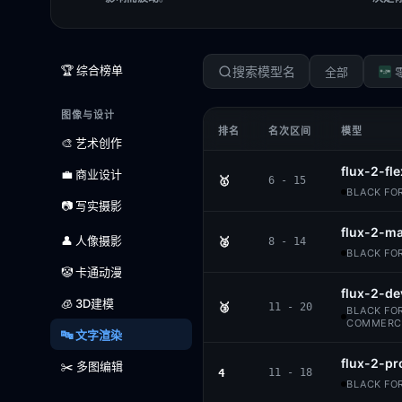
🏆 综合榜单
全部
图像与设计
排名
名次区间
模型
🎨 艺术创作
flux-2-fle
💼 商业设计
🥇
6 - 15
BLACK FOR
📷 写实摄影
flux-2-m
👤 人像摄影
🥈
8 - 14
BLACK FOR
🤡 卡通动漫
flux-2-de
🧊 3D建模
🥉
11 - 20
BLACK FOR
COMMERCI
🔤 文字渲染
flux-2-pr
✂️ 多图编辑
4
11 - 18
BLACK FOR