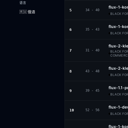
语言
flux-1-ko
5
34 - 40
🇷🇺 俄语
BLACK FOR
flux-1-ko
6
35 - 43
BLACK FOR
flux-2-kl
7
31 - 40
BLACK FOR
COMMERCI
flux-2-kl
8
43 - 48
BLACK FOR
flux-1.1-p
9
39 - 45
BLACK FOR
flux-1-de
10
52 - 56
BLACK FOR
flux-1-ko