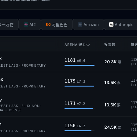
AI2
Amazon
Anthropic
零一万物
阿里巴巴
ARENA 得分
投票数
精确
x
1181
11
±6.6
20.3K
票
[11
EST LABS · PROPRIETARY
ax
1179
11
±7.2
13.5K
票
[11
EST LABS · PROPRIETARY
v
1171
11
±7.2
10.6K
票
EST LABS · FLUX-NON-
[11
AL-LICENSE
o
1158
11
±6.2
24.5K
票
[11
EST LABS · PROPRIETARY