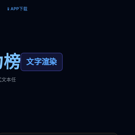
📱
APP下载
力榜
文字渲染
式文本任
。