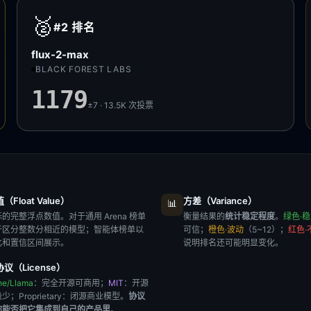
🥈
#2
排名
flux-2-max
BLACK FOREST LABS
1179
±7 · 13.5K
次投票
Float Value）
方差（Variance）
📊
的完整浮点数值。对于通用 Arena 榜单
衡量结果的
统计稳定程度
。
绿色·
于区分整数分相近的模型；智能体榜单以
可信；
橙色·波动
（5~12）；
红色·
比和置信区间展示。
说明排名还可能明显变化。
议（License）
he/Llama
：完全开源可商用；
MIT
：开源
极少；
Proprietary
：闭源商业模型。
协议
你能否把它集成到自己的产品里
。