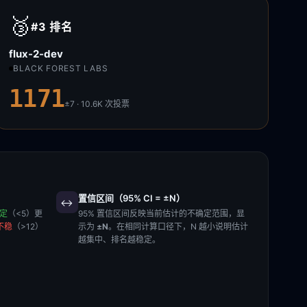
🥉
#3
排名
flux-2-dev
BLACK FOREST LABS
1171
±7 · 10.6K
次投票
置信区间（95% CI = ±N）
↔️
稳定
（<5）更
95% 置信区间反映当前估计的不确定范围，显
不稳
（>12）
示为
±N
。在相同计算口径下，N 越小说明估计
越集中、排名越稳定。