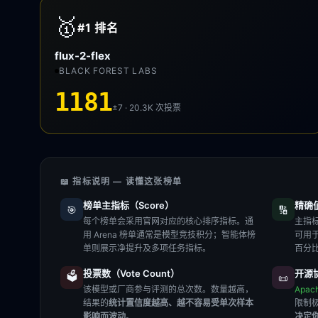
🥇
#1
排名
flux-2-flex
BLACK FOREST LABS
1181
±7 · 20.3K
次投票
📖 指标说明 — 读懂这张榜单
榜单主指标（Score）
精确值（
🎯
🔢
每个榜单会采用官网对应的核心排序指标。通
主指标
用 Arena 榜单通常是模型竞技积分；智能体榜
可用
单则展示净提升及多项任务指标。
百分
投票数（Vote Count）
开源协
🗳️
📜
该模型或厂商参与评测的总次数。数量越高，
Apac
结果的
统计置信度越高、越不容易受单次样本
限制
影响而波动
。
决定