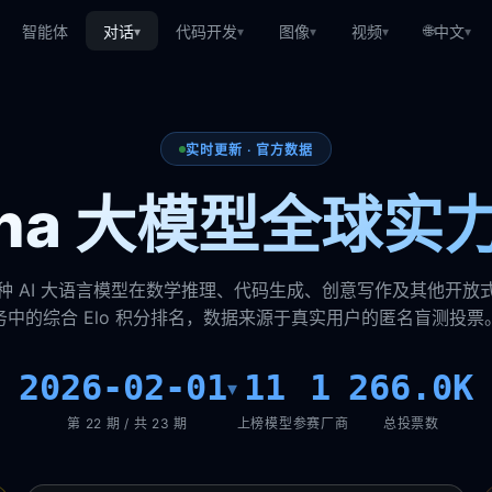
🌐
智能体
对话
代码开发
图像
视频
中文
▾
▾
▾
▾
▾
实时更新 · 官方数据
rena 大模型全球实
种 AI 大语言模型在数学推理、代码生成、创意写作及其他开放
务中的综合 Elo 积分排名，数据来源于真实用户的匿名盲测投票
2026-02-01
11
1
266.0K
▾
第 22 期 / 共 23 期
上榜模型
参赛厂商
总投票数