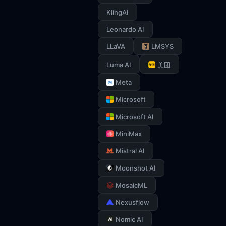
KlingAI
Leonardo AI
LLaVA
LMSYS
Luma AI
美团
Meta
Microsoft
Microsoft AI
MiniMax
Mistral AI
Moonshot AI
MosaicML
Nexusflow
Nomic AI