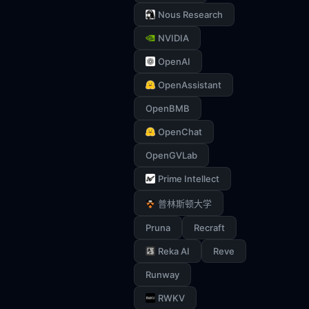
Nous Research
NVIDIA
OpenAI
OpenAssistant
OpenBMB
OpenChat
OpenGVLab
Prime Intellect
普林斯顿大学
Pruna
Recraft
Reka AI
Reve
Runway
RWKV