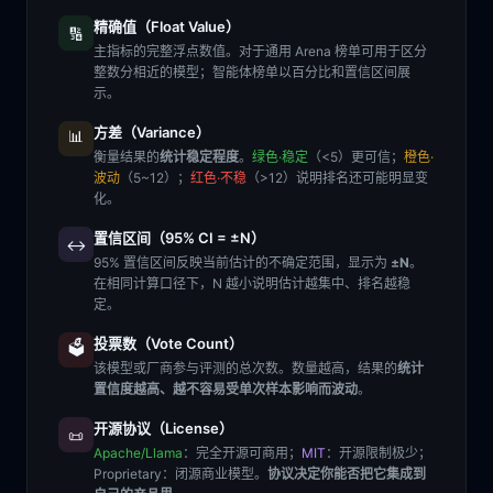
精确值（Float Value）
🔢
主指标的完整浮点数值。对于通用 Arena 榜单可用于区分
整数分相近的模型；智能体榜单以百分比和置信区间展
示。
方差（Variance）
📊
衡量结果的
统计稳定程度
。
绿色·稳定
（<5）更可信；
橙色·
波动
（5~12）；
红色·不稳
（>12）说明排名还可能明显变
化。
置信区间（95% CI = ±N）
↔️
95% 置信区间反映当前估计的不确定范围，显示为
±N
。
在相同计算口径下，N 越小说明估计越集中、排名越稳
定。
投票数（Vote Count）
🗳️
该模型或厂商参与评测的总次数。数量越高，结果的
统计
置信度越高、越不容易受单次样本影响而波动
。
开源协议（License）
📜
Apache/Llama
：完全开源可商用；
MIT
：开源限制极少；
Proprietary
：闭源商业模型。
协议决定你能否把它集成到