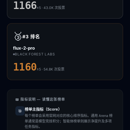
1166
±5 · 43.0K
次投票
🥉
#3
排名
flux-2-pro
BLACK FOREST LABS
1160
±5 · 54.8K
次投票
📖 指标说明 — 读懂这张榜单
榜单主指标（Score）
🎯
每个榜单会采用官网对应的核心排序指标。通用 Arena 榜
单通常是模型竞技积分；智能体榜单则展示净提升及多项
任务指标。