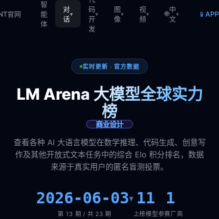
智
对
码
图
视
中
🌐
📱
TNT官网
能
AP
▾
▾
▾
▾
▾
话
开
像
频
文
体
发
实时更新 · 官方数据
LM Arena 大模型全球实力
榜
商业设计
查看各种 AI 大语言模型在数学推理、代码生成、创意写
作及其他开放式文本任务中的综合 Elo 积分排名，数据
来源于真实用户的匿名盲测投票。
2026-06-03
11
1
▾
第 13 期 / 共 23 期
上榜模型
参赛厂商