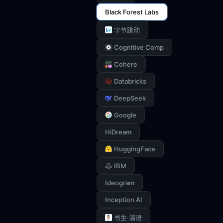
Black Forest Labs
字节跳动
Cognitive Comp
Cohere
Databricks
DeepSeek
Google
HiDream
HuggingFace
IBM
Ideogram
Inception AI
书生·浦语