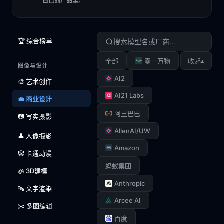
自己的产品里
。
🏆 综合榜单
▴
全部
零一万物
收起
图像与设计
AI2
🎨 艺术创作
AI21 Labs
💼 商业设计
阿里巴巴
📷 写实摄影
AllenAI/UW
👤 人像摄影
Amazon
🤡 卡通动漫
蚂蚁集团
🧊 3D建模
Anthropic
🔤 文字渲染
Arcee AI
✂️ 多图编辑
百度