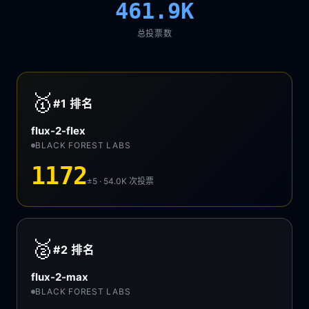
461.9K
总投票数
🥇
#1
排名
flux-2-flex
BLACK FOREST LABS
1172
±5 · 54.0K
次投票
🥈
#2
排名
flux-2-max
BLACK FOREST LABS