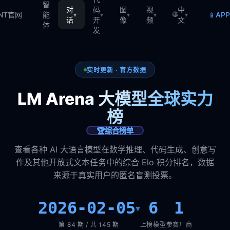
智
对
码
图
视
中
🌐
📱
TNT官网
能
AP
▾
▾
▾
▾
▾
话
开
像
频
文
体
发
实时更新 · 官方数据
LM Arena 大模型全球实力
榜
🏆
综合榜单
查看各种 AI 大语言模型在数学推理、代码生成、创意写
作及其他开放式文本任务中的综合 Elo 积分排名，数据
来源于真实用户的匿名盲测投票。
2026-02-05
6
1
▾
第 84 期 / 共 145 期
上榜模型
参赛厂商