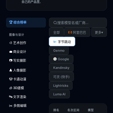
自己的产品里
。
🏆 综合榜单
▾
全部
阿里巴巴
更多
图像与设计
字节跳动
🎨 艺术创作
Genmo
💼 商业设计
Google
📷 写实摄影
Kandinsky
👤 人像摄影
可灵 (快手)
🤡 卡通动漫
Lightricks
🧊 3D建模
Luma AI
🔤 文字渲染
✂️ 多图编辑
排名
名次区间
模型