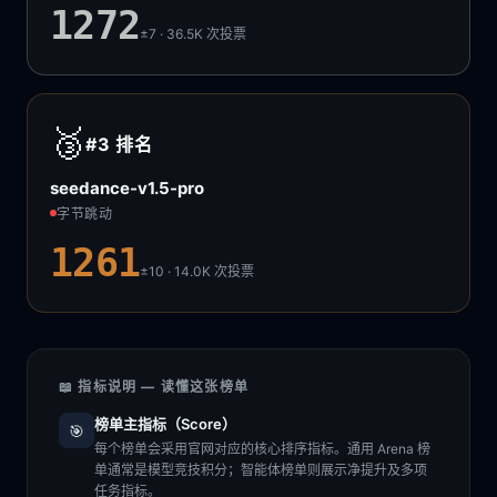
1272
±7 · 36.5K
次投票
🥉
#3
排名
seedance-v1.5-pro
字节跳动
1261
±10 · 14.0K
次投票
📖 指标说明 — 读懂这张榜单
榜单主指标（Score）
🎯
每个榜单会采用官网对应的核心排序指标。通用 Arena 榜
单通常是模型竞技积分；智能体榜单则展示净提升及多项
任务指标。