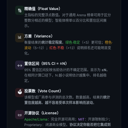
精确值（Float Value）
🔢
主指标的完整浮点数值。对于通用 Arena 榜单可用于区分
整数分相近的模型；智能体榜单以百分比和置信区间展
示。
方差（Variance）
📊
衡量结果的
统计稳定程度
。
绿色·稳定
（<5）更可信；
橙色·
波动
（5~12）；
红色·不稳
（>12）说明排名还可能明显变
化。
置信区间（95% CI = ±N）
↔️
95% 置信区间反映当前估计的不确定范围，显示为
±N
。
在相同计算口径下，N 越小说明估计越集中、排名越稳
定。
投票数（Vote Count）
🗳️
该模型或厂商参与评测的总次数。数量越高，结果的
统计
置信度越高、越不容易受单次样本影响而波动
。
开源协议（License）
📜
Apache/Llama
：完全开源可商用；
MIT
：开源限制极少；
Proprietary
：闭源商业模型。
协议决定你能否把它集成到