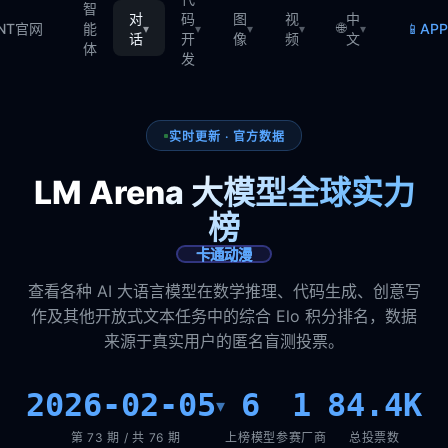
智
对
码
图
视
中
🌐
📱
TNT官网
能
AP
▾
▾
▾
▾
▾
话
开
像
频
文
体
发
实时更新 · 官方数据
LM Arena 大模型全球实力
榜
卡通动漫
查看各种 AI 大语言模型在数学推理、代码生成、创意写
作及其他开放式文本任务中的综合 Elo 积分排名，数据
来源于真实用户的匿名盲测投票。
2026-02-05
6
1
84.4K
▾
第 73 期 / 共 76 期
上榜模型
参赛厂商
总投票数