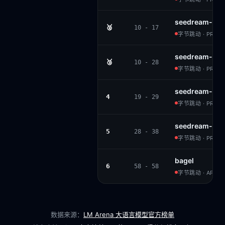
seedream-4.5
🥈
10 - 17
字节跳动 · PROPR
seedream-4-f
🥉
10 - 28
字节跳动 · PROPR
seedream-4-hi
4
19 - 29
字节跳动 · PROPR
seedream-3
5
28 - 38
字节跳动 · PROPR
bagel
6
58 - 58
字节跳动 · APACH
数据来源：
LM Arena 大语言模型官方榜单