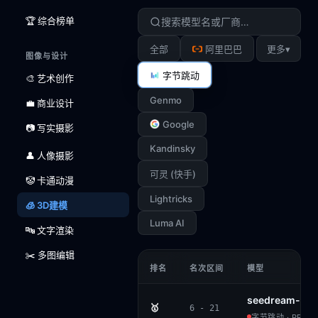
🏆 综合榜单
▾
全部
阿里巴巴
更多
图像与设计
字节跳动
🎨 艺术创作
Genmo
💼 商业设计
Google
📷 写实摄影
Kandinsky
👤 人像摄影
可灵 (快手)
🤡 卡通动漫
Lightricks
🧊 3D建模
Luma AI
🔤 文字渲染
✂️ 多图编辑
排名
名次区间
模型
seedream-4-2
🥇
6 - 21
字节跳动 · PROPR