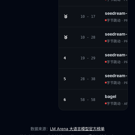
seedream-4.5
🥈
10 - 17
字节跳动 · PROPR
seedream-4-f
🥉
10 - 28
字节跳动 · PROPR
seedream-4-hi
4
19 - 29
字节跳动 · PROPR
seedream-3
5
28 - 38
字节跳动 · PROPR
bagel
6
58 - 58
字节跳动 · APACH
数据来源：
LM Arena 大语言模型官方榜单