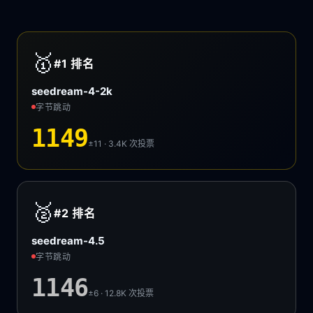
🥇
#1
排名
seedream-4-2k
字节跳动
1149
±11 · 3.4K
次投票
🥈
#2
排名
seedream-4.5
字节跳动
1146
±6 · 12.8K
次投票