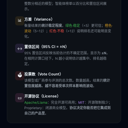
整数分相近的模型；智能体榜单以百分比和置信区间展
示。
方差（Variance）
📊
衡量结果的
统计稳定程度
。
绿色·稳定
（<5）更可信；
橙色·
波动
（5~12）；
红色·不稳
（>12）说明排名还可能明显变
化。
置信区间（95% CI = ±N）
↔️
95% 置信区间反映当前估计的不确定范围，显示为
±N
。
在相同计算口径下，N 越小说明估计越集中、排名越稳
定。
投票数（Vote Count）
🗳️
该模型或厂商参与评测的总次数。数量越高，结果的
统计
置信度越高、越不容易受单次样本影响而波动
。
开源协议（License）
📜
Apache/Llama
：完全开源可商用；
MIT
：开源限制极少；
Proprietary
：闭源商业模型。
协议决定你能否把它集成到
自己的产品里
。