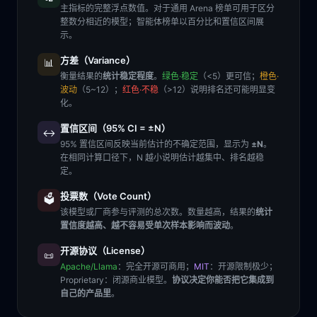
主指标的完整浮点数值。对于通用 Arena 榜单可用于区分
整数分相近的模型；智能体榜单以百分比和置信区间展
示。
方差（Variance）
📊
衡量结果的
统计稳定程度
。
绿色·稳定
（<5）更可信；
橙色·
波动
（5~12）；
红色·不稳
（>12）说明排名还可能明显变
化。
置信区间（95% CI = ±N）
↔️
95% 置信区间反映当前估计的不确定范围，显示为
±N
。
在相同计算口径下，N 越小说明估计越集中、排名越稳
定。
投票数（Vote Count）
🗳️
该模型或厂商参与评测的总次数。数量越高，结果的
统计
置信度越高、越不容易受单次样本影响而波动
。
开源协议（License）
📜
Apache/Llama
：完全开源可商用；
MIT
：开源限制极少；
Proprietary
：闭源商业模型。
协议决定你能否把它集成到
自己的产品里
。