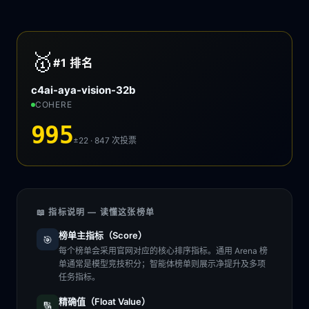
🥇
#1
排名
c4ai-aya-vision-32b
COHERE
995
±22 · 847
次投票
📖 指标说明 — 读懂这张榜单
榜单主指标（Score）
🎯
每个榜单会采用官网对应的核心排序指标。通用 Arena 榜
单通常是模型竞技积分；智能体榜单则展示净提升及多项
任务指标。
精确值（Float Value）
🔢