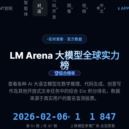
智
对
码
图
视
中
🌐
📱
TNT官网
能
AP
▾
▾
▾
▾
▾
话
开
像
频
文
体
发
实时更新 · 官方数据
LM Arena 大模型全球实力
榜
🏆
综合榜单
查看各种 AI 大语言模型在数学推理、代码生成、创意写
作及其他开放式文本任务中的综合 Elo 积分排名，数据
来源于真实用户的匿名盲测投票。
2026-02-06
1
1
847
▾
第 51 期 / 共 97 期
上榜模型
参赛厂商
总投票数