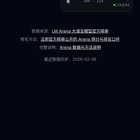
🥇
104 - 119
COHERE · CC
数据来源：
LM Arena 大语言模型官方榜单
排名方法：
沿用官方榜单公开的 Arena 得分与排名口径
完整说明：
Arena 数据与方法说明
最近数据同步：
2026-02-06