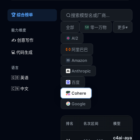
🏆 综合榜单
▾
全部
零一万物
更多
能力维度
AI2
✍️ 创意写作
阿里巴巴
💻 代码生成
Amazon
语言
Anthropic
🇬🇧 英语
百度
🇨🇳 中文
Cohere
Google
排名
名次区间
模型
c4ai-aya-vi