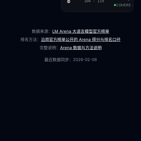
🥇
104 - 119
COHERE · CC
数据来源：
LM Arena 大语言模型官方榜单
排名方法：
沿用官方榜单公开的 Arena 得分与排名口径
完整说明：
Arena 数据与方法说明
最近数据同步：
2026-02-06