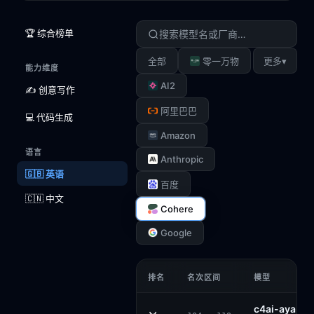
🏆 综合榜单
▾
全部
零一万物
更多
能力维度
AI2
✍️ 创意写作
阿里巴巴
💻 代码生成
Amazon
语言
Anthropic
🇬🇧 英语
百度
🇨🇳 中文
Cohere
Google
排名
名次区间
模型
c4ai-aya-vi