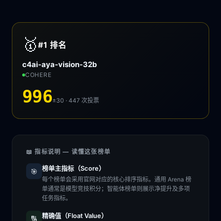
🥇
#1
排名
c4ai-aya-vision-32b
COHERE
996
±30 · 447
次投票
📖 指标说明 — 读懂这张榜单
榜单主指标（Score）
🎯
每个榜单会采用官网对应的核心排序指标。通用 Arena 榜
单通常是模型竞技积分；智能体榜单则展示净提升及多项
任务指标。
精确值（Float Value）
🔢