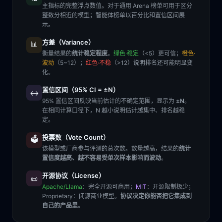
主指标的完整浮点数值。对于通用 Arena 榜单可用于区分
整数分相近的模型；智能体榜单以百分比和置信区间展
示。
方差（Variance）
📊
衡量结果的
统计稳定程度
。
绿色·稳定
（<5）更可信；
橙色·
波动
（5~12）；
红色·不稳
（>12）说明排名还可能明显变
化。
置信区间（95% CI = ±N）
↔️
95% 置信区间反映当前估计的不确定范围，显示为
±N
。
在相同计算口径下，N 越小说明估计越集中、排名越稳
定。
投票数（Vote Count）
🗳️
该模型或厂商参与评测的总次数。数量越高，结果的
统计
置信度越高、越不容易受单次样本影响而波动
。
开源协议（License）
📜
Apache/Llama
：完全开源可商用；
MIT
：开源限制极少；
Proprietary
：闭源商业模型。
协议决定你能否把它集成到
自己的产品里
。