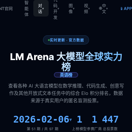
智
对
码
图
视
中
🌐
📱
TNT官网
能
AP
▾
▾
▾
▾
▾
话
开
像
频
文
体
发
实时更新 · 官方数据
LM Arena 大模型全球实力
榜
英语榜
查看各种 AI 大语言模型在数学推理、代码生成、创意写
作及其他开放式文本任务中的综合 Elo 积分排名，数据
来源于真实用户的匿名盲测投票。
2026-02-06
1
1
447
▾
第 51 期 / 共 97 期
上榜模型
参赛厂商
总投票数