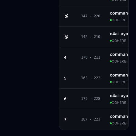
command-r-
🥈
147 - 220
COHERE · CC
c4ai-aya-e
🥉
142 - 210
COHERE · CC
command-r-
4
170 - 211
COHERE · CC
command-r
5
163 - 222
COHERE · CC
c4ai-aya-e
6
179 - 228
COHERE · CC
command-r
7
187 - 223
COHERE · CC