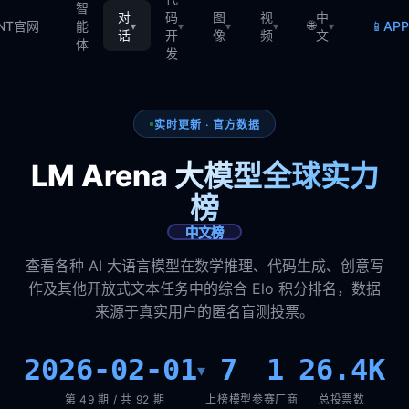
智
对
码
图
视
中
🌐
📱
TNT官网
能
AP
▾
▾
▾
▾
▾
话
开
像
频
文
体
发
实时更新 · 官方数据
LM Arena 大模型全球实力
榜
中文榜
查看各种 AI 大语言模型在数学推理、代码生成、创意写
作及其他开放式文本任务中的综合 Elo 积分排名，数据
来源于真实用户的匿名盲测投票。
2026-02-01
7
1
26.4K
▾
第 49 期 / 共 92 期
上榜模型
参赛厂商
总投票数