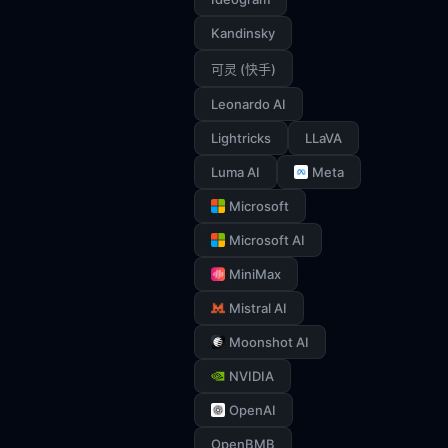
Kandinsky
可灵 (快手)
Leonardo AI
Lightricks
LLaVA
Luma AI
Meta
Microsoft
Microsoft AI
MiniMax
Mistral AI
Moonshot AI
NVIDIA
OpenAI
OpenBMB