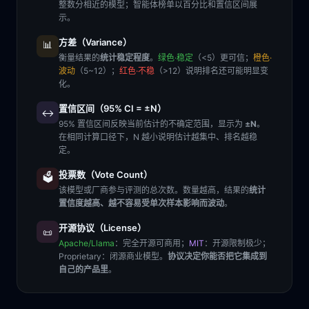
整数分相近的模型；智能体榜单以百分比和置信区间展
示。
方差（Variance）
📊
衡量结果的
统计稳定程度
。
绿色·稳定
（<5）更可信；
橙色·
波动
（5~12）；
红色·不稳
（>12）说明排名还可能明显变
化。
置信区间（95% CI = ±N）
↔️
95% 置信区间反映当前估计的不确定范围，显示为
±N
。
在相同计算口径下，N 越小说明估计越集中、排名越稳
定。
投票数（Vote Count）
🗳️
该模型或厂商参与评测的总次数。数量越高，结果的
统计
置信度越高、越不容易受单次样本影响而波动
。
开源协议（License）
📜
Apache/Llama
：完全开源可商用；
MIT
：开源限制极少；
Proprietary
：闭源商业模型。
协议决定你能否把它集成到
自己的产品里
。