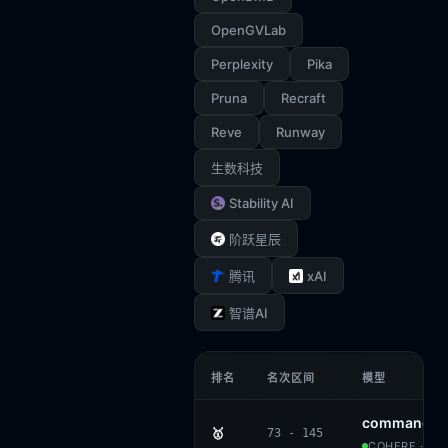
OpenGVLab
Perplexity
Pika
Pruna
Recraft
Reve
Runway
生数科技
Stability AI
阶跃星辰
xAI
腾讯
智谱AI
排名
名次区间
模型
command-a
🥇
73 - 145
COHERE · CC