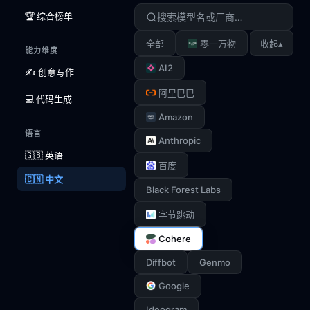
🏆 综合榜单
▴
全部
零一万物
收起
能力维度
AI2
✍️ 创意写作
阿里巴巴
💻 代码生成
Amazon
语言
Anthropic
🇬🇧 英语
百度
🇨🇳 中文
Black Forest Labs
字节跳动
Cohere
Diffbot
Genmo
Google
Ideogram