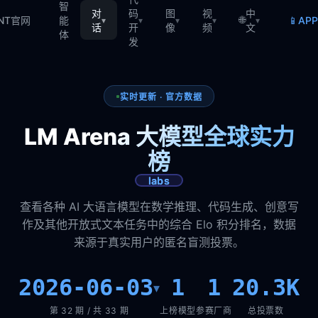
智
对
码
图
视
中
🌐
📱
TNT官网
能
AP
▾
▾
▾
▾
▾
话
开
像
频
文
体
发
实时更新 · 官方数据
LM Arena 大模型全球实力
榜
labs
查看各种 AI 大语言模型在数学推理、代码生成、创意写
作及其他开放式文本任务中的综合 Elo 积分排名，数据
来源于真实用户的匿名盲测投票。
2026-06-03
1
1
20.3K
▾
第 32 期 / 共 33 期
上榜模型
参赛厂商
总投票数