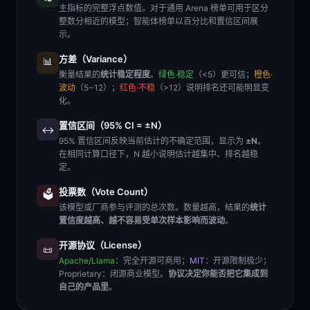
主指标的完整浮点数值。对于通用 Arena 榜单可用于区分
整数分相近的模型；智能体榜单以百分比和置信区间展
示。
方差（Variance）
📊
衡量结果的
统计稳定程度
。
绿色·稳定
（<5）更可信；
橙色·
波动
（5~12）；
红色·不稳
（>12）说明排名还可能明显变
化。
置信区间（95% CI = ±N）
↔️
95% 置信区间反映当前估计的不确定范围，显示为
±N
。
在相同计算口径下，N 越小说明估计越集中、排名越稳
定。
投票数（Vote Count）
🗳️
该模型或厂商参与评测的总次数。数量越高，结果的
统计
置信度越高、越不容易受单次样本影响而波动
。
开源协议（License）
📜
Apache/Llama
：完全开源可商用；
MIT
：开源限制极少；
Proprietary
：闭源商业模型。
协议决定你能否把它集成到
自己的产品里
。