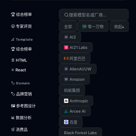
🏆 综合榜单
😤 专家评测
▴
全部
零一万物
收起
AI2
📐 Template
AI21 Labs
🏆 综合榜单
阿里巴巴
📄 HTML
AllenAI/UW
⚛️ React
Amazon
🏷️ Domain
蚂蚁集团
🏷️ 品牌营销
Anthropic
🖼️ 参考图设计
Arcee AI
📊 数据分析
百度
🛒 消费品
Black Forest Labs