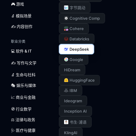
🎮 游戏
字节跳动
🔬 模拟场景
Cognitive Comp
✍️ 内容创作
Cohere
Databricks
职业分类
DeepSeek
💻 软件 & IT
Google
✍️ 写作与文学
HiDream
🔬 生命与社科
HuggingFace
🎭 娱乐与媒体
IBM
📈 商业与金融
Ideogram
🧭 行业数学
Inception AI
⚖️ 法律与政务
书生·浦语
🩺 医疗与健康
KlingAI