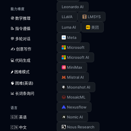
Leonardo AI
能力维度
LLaVA
LMSYS
🧭 数学推理
Luma AI
美团
📝 指令遵循
Meta
💬 多轮对话
Microsoft
✍️ 创意写作
Microsoft AI
💻 代码生成
MiniMax
🌶️ 困难模式
Mistral AI
🧠 困难(英语)
Moonshot AI
📊 长词条询问
MosaicML
Nexusflow
语言
🇬🇧 英语
Nomic AI
Nous Research
🇨🇳 中文