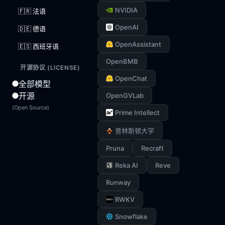
NVIDIA
🇫🇷 法语
OpenAI
🇩🇪 德语
OpenAssistant
🇪🇸 西班牙语
OpenBMB
开源协议 (LICENSE)
OpenChat
全部模型
开源
OpenGVLab
(Open Source)
Prime Intellect
普林斯顿大学
Pruna
Recraft
Reka AI
Reve
Runway
RWKV
Snowflake