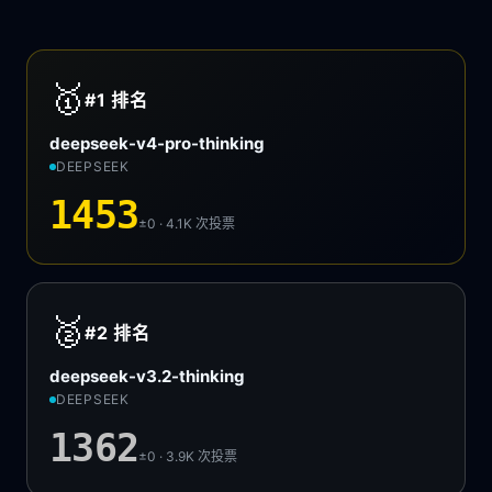
🥇
#1
排名
deepseek-v4-pro-thinking
DEEPSEEK
1453
±0 · 4.1K
次投票
🥈
#2
排名
deepseek-v3.2-thinking
DEEPSEEK
1362
±0 · 3.9K
次投票