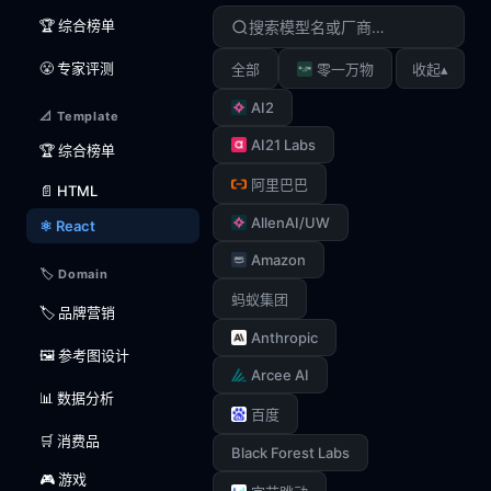
🏆 综合榜单
😤 专家评测
▴
全部
零一万物
收起
AI2
📐 Template
AI21 Labs
🏆 综合榜单
阿里巴巴
📄 HTML
AllenAI/UW
⚛️ React
Amazon
🏷️ Domain
蚂蚁集团
🏷️ 品牌营销
Anthropic
🖼️ 参考图设计
Arcee AI
📊 数据分析
百度
🛒 消费品
Black Forest Labs
🎮 游戏