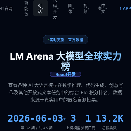
智
对
码
图
视
中
🌐
📱
TNT官网
能
AP
▾
▾
▾
▾
▾
话
开
像
频
文
体
发
实时更新 · 官方数据
LM Arena 大模型全球实力
榜
React开发
查看各种 AI 大语言模型在数学推理、代码生成、创意写
作及其他开放式文本任务中的综合 Elo 积分排名，数据
来源于真实用户的匿名盲测投票。
2026-06-03
3
1
13.2K
▾
第 32 期 / 共 45 期
上榜模型
参赛厂商
总投票数