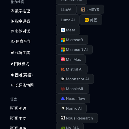
能力维度
LLaVA
LMSYS
🧭 数学推理
Luma AI
美团
📝 指令遵循
Meta
💬 多轮对话
Microsoft
✍️ 创意写作
Microsoft AI
💻 代码生成
MiniMax
🌶️ 困难模式
Mistral AI
🧠 困难(英语)
Moonshot AI
📊 长词条询问
MosaicML
Nexusflow
语言
🇬🇧 英语
Nomic AI
Nous Research
🇨🇳 中文
NVIDIA
🇫🇷 法语