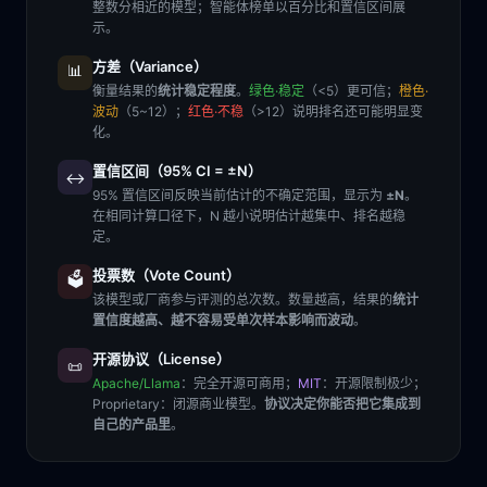
整数分相近的模型；智能体榜单以百分比和置信区间展
示。
方差（Variance）
📊
衡量结果的
统计稳定程度
。
绿色·稳定
（<5）更可信；
橙色·
波动
（5~12）；
红色·不稳
（>12）说明排名还可能明显变
化。
置信区间（95% CI = ±N）
↔️
95% 置信区间反映当前估计的不确定范围，显示为
±N
。
在相同计算口径下，N 越小说明估计越集中、排名越稳
定。
投票数（Vote Count）
🗳️
该模型或厂商参与评测的总次数。数量越高，结果的
统计
置信度越高、越不容易受单次样本影响而波动
。
开源协议（License）
📜
Apache/Llama
：完全开源可商用；
MIT
：开源限制极少；
Proprietary
：闭源商业模型。
协议决定你能否把它集成到
自己的产品里
。