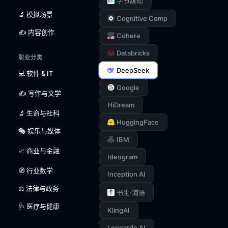
字节跳动
🔬 模拟场景
Cognitive Comp
✍️ 内容创作
Cohere
Databricks
职业分类
DeepSeek
💻 软件 & IT
Google
✍️ 写作与文学
HiDream
🔬 生命与社科
HuggingFace
🎭 娱乐与媒体
IBM
📈 商业与金融
Ideogram
🧭 行业数学
Inception AI
⚖️ 法律与政务
书生·浦语
🩺 医疗与健康
KlingAI
Leonardo AI