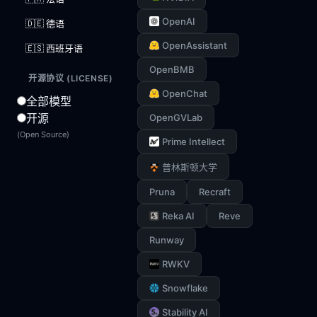
OpenAI
🇩🇪 德语
OpenAssistant
🇪🇸 西班牙语
OpenBMB
开源协议 (LICENSE)
OpenChat
全部模型
开源
OpenGVLab
(Open Source)
Prime Intellect
普林斯顿大学
Pruna
Recraft
Reka AI
Reve
Runway
RWKV
Snowflake
Stability AI