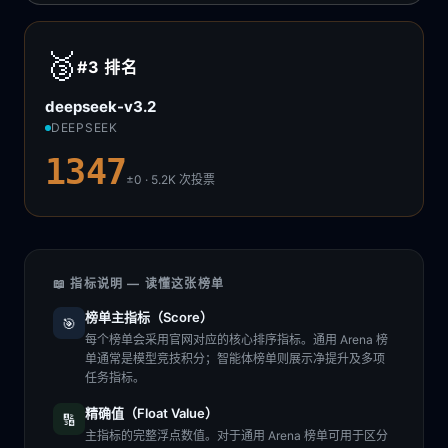
🥉
#3
排名
deepseek-v3.2
DEEPSEEK
1347
±0 · 5.2K
次投票
📖 指标说明 — 读懂这张榜单
榜单主指标（Score）
🎯
每个榜单会采用官网对应的核心排序指标。通用 Arena 榜
单通常是模型竞技积分；智能体榜单则展示净提升及多项
任务指标。
精确值（Float Value）
🔢
主指标的完整浮点数值。对于通用 Arena 榜单可用于区分