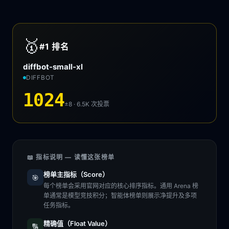
🥇
#1
排名
diffbot-small-xl
DIFFBOT
1024
±8 · 6.5K
次投票
📖 指标说明 — 读懂这张榜单
榜单主指标（Score）
🎯
每个榜单会采用官网对应的核心排序指标。通用 Arena 榜
单通常是模型竞技积分；智能体榜单则展示净提升及多项
任务指标。
精确值（Float Value）
🔢