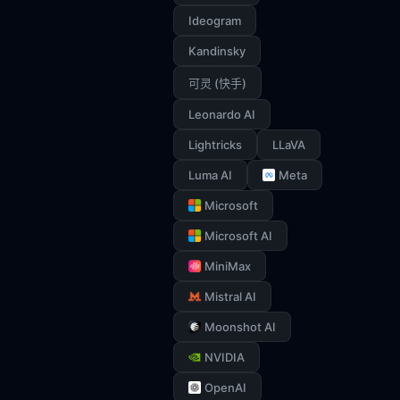
Ideogram
Kandinsky
可灵 (快手)
Leonardo AI
Lightricks
LLaVA
Luma AI
Meta
Microsoft
Microsoft AI
MiniMax
Mistral AI
Moonshot AI
NVIDIA
OpenAI