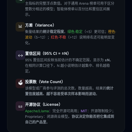
主指标的完整浮点数值。对于通用 Arena 榜单可用于区分
整数分相近的模型；智能体榜单以百分比和置信区间展
示。
方差（Variance）
📊
衡量结果的
统计稳定程度
。
绿色·稳定
（<5）更可信；
橙色·
波动
（5~12）；
红色·不稳
（>12）说明排名还可能明显变
化。
置信区间（95% CI = ±N）
↔️
95% 置信区间反映当前估计的不确定范围，显示为
±N
。
在相同计算口径下，N 越小说明估计越集中、排名越稳
定。
投票数（Vote Count）
🗳️
该模型或厂商参与评测的总次数。数量越高，结果的
统计
置信度越高、越不容易受单次样本影响而波动
。
开源协议（License）
📜
Apache/Llama
：完全开源可商用；
MIT
：开源限制极少；
Proprietary
：闭源商业模型。
协议决定你能否把它集成到
自己的产品里
。