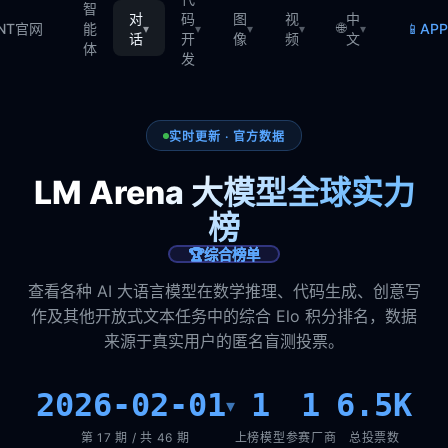
智
对
码
图
视
中
🌐
📱
TNT官网
能
AP
▾
▾
▾
▾
▾
话
开
像
频
文
体
发
实时更新 · 官方数据
LM Arena 大模型全球实力
榜
🏆
综合榜单
查看各种 AI 大语言模型在数学推理、代码生成、创意写
作及其他开放式文本任务中的综合 Elo 积分排名，数据
来源于真实用户的匿名盲测投票。
2026-02-01
1
1
6.5K
▾
第 17 期 / 共 46 期
上榜模型
参赛厂商
总投票数