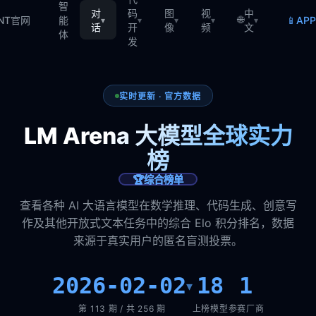
智
对
码
图
视
中
🌐
📱
TNT官网
能
AP
▾
▾
▾
▾
▾
话
开
像
频
文
体
发
实时更新 · 官方数据
LM Arena 大模型全球实力
榜
🏆
综合榜单
查看各种 AI 大语言模型在数学推理、代码生成、创意写
作及其他开放式文本任务中的综合 Elo 积分排名，数据
来源于真实用户的匿名盲测投票。
2026-02-02
18
1
▾
第 113 期 / 共 256 期
上榜模型
参赛厂商