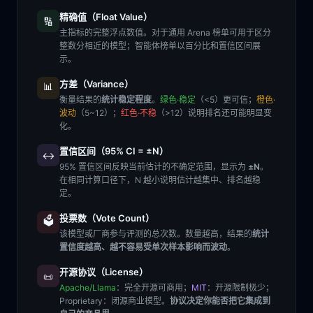
精确值（Float Value）
🔢
主指标的完整浮点数值。对于通用 Arena 榜单可用于区分
整数分相近的模型；智能体榜单以百分比和置信区间展
示。
方差（Variance）
📊
衡量结果的
统计稳定程度
。
绿色·稳定
（<5）更可信；
橙色·
波动
（5~12）；
红色·不稳
（>12）说明排名还可能明显变
化。
置信区间（95% CI = ±N）
↔️
95% 置信区间反映当前估计的不确定范围，显示为
±N
。
在相同计算口径下，N 越小说明估计越集中、排名越稳
定。
投票数（Vote Count）
🗳️
该模型或厂商参与评测的总次数。数量越高，结果的
统计
置信度越高、越不容易受单次样本影响而波动
。
开源协议（License）
📜
Apache/Llama
：完全开源可商用；
MIT
：开源限制极少；
Proprietary
：闭源商业模型。
协议决定你能否把它集成到