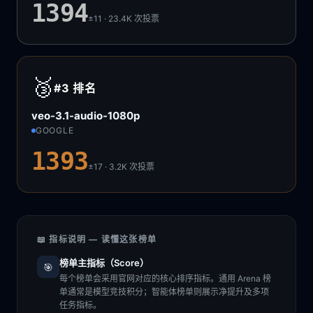
1394
±11 · 23.4K
次投票
🥉
#3
排名
veo-3.1-audio-1080p
GOOGLE
1393
±17 · 3.2K
次投票
📖 指标说明 — 读懂这张榜单
榜单主指标（Score）
🎯
每个榜单会采用官网对应的核心排序指标。通用 Arena 榜
单通常是模型竞技积分；智能体榜单则展示净提升及多项
任务指标。