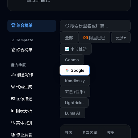
自己的产品里
。
🏆 综合榜单
▾
全部
阿里巴巴
更多
📐 Template
字节跳动
🏆 综合榜单
Genmo
能力维度
Google
✍️ 创意写作
Kandinsky
💻 代码生成
可灵 (快手)
🖼️ 图像描述
Lightricks
📊 图表分析
Luma AI
🔍 实体识别
排名
名次区间
模型
📚 作业解答