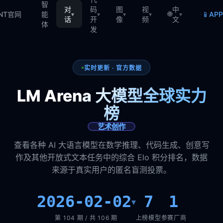
智
对
码
图
视
中
🌐
📱
TNT官网
能
AP
▾
▾
▾
▾
▾
话
开
像
频
文
体
发
实时更新 · 官方数据
LM Arena 大模型全球实力
榜
艺术创作
查看各种 AI 大语言模型在数学推理、代码生成、创意写
作及其他开放式文本任务中的综合 Elo 积分排名，数据
来源于真实用户的匿名盲测投票。
2026-02-02
7
1
▾
第 104 期 / 共 106 期
上榜模型
参赛厂商