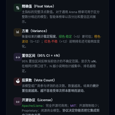
精确值（Float Value）
🔢
主指标的完整浮点数值。对于通用 Arena 榜单可用于区分
整数分相近的模型；智能体榜单以百分比和置信区间展
示。
方差（Variance）
📊
衡量结果的
统计稳定程度
。
绿色·稳定
（<5）更可信；
橙色·
波动
（5~12）；
红色·不稳
（>12）说明排名还可能明显变
化。
置信区间（95% CI = ±N）
↔️
95% 置信区间反映当前估计的不确定范围，显示为
±N
。
在相同计算口径下，N 越小说明估计越集中、排名越稳
定。
投票数（Vote Count）
🗳️
该模型或厂商参与评测的总次数。数量越高，结果的
统计
置信度越高、越不容易受单次样本影响而波动
。
开源协议（License）
📜
Apache/Llama
：完全开源可商用；
MIT
：开源限制极少；
Proprietary
：闭源商业模型。
协议决定你能否把它集成到