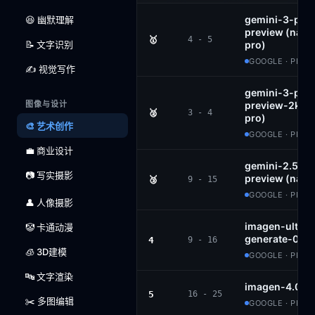
gemini-3-pro
😆 幽默理解
preview (nan
🥇
4 - 5
📝 文字识别
pro)
GOOGLE · PROP
✍️ 视觉写作
gemini-3-pro
图像与设计
preview-2k (
🥈
3 - 4
pro)
🎨 艺术创作
GOOGLE · PROP
💼 商业设计
gemini-2.5-fl
📷 写实摄影
preview (nan
🥉
9 - 15
GOOGLE · PROP
👤 人像摄影
imagen-ultra-
🤡 卡通动漫
generate-001
4
9 - 16
🧊 3D建模
GOOGLE · PROP
🔤 文字渲染
imagen-4.0-g
5
16 - 25
✂️ 多图编辑
GOOGLE · PROP