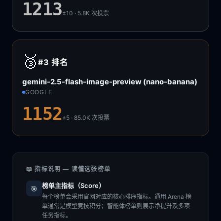
1213
±10 · 5.8K
次投票
🥉
#3
排名
gemini-2.5-flash-image-preview (nano-banana)
GOOGLE
1152
±5 · 85.0K
次投票
📖 指标说明 — 读懂这张榜单
榜单主指标（Score）
🎯
每个榜单会采用官网对应的核心排序指标。通用 Arena 榜
单通常是模型竞技积分；智能体榜单则展示净提升及多项
任务指标。