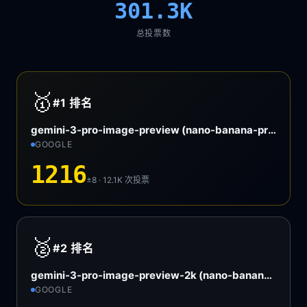
301.3K
总投票数
🥇
#1
排名
gemini-3-pro-image-preview (nano-banana-pro)
GOOGLE
1216
±8 · 12.1K
次投票
🥈
#2
排名
gemini-3-pro-image-preview-2k (nano-banana-pro)
GOOGLE