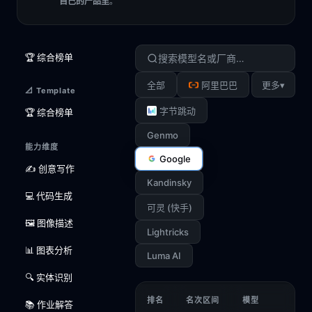
自己的产品里
。
🏆 综合榜单
▾
全部
阿里巴巴
更多
📐 Template
字节跳动
🏆 综合榜单
Genmo
能力维度
Google
✍️ 创意写作
Kandinsky
💻 代码生成
可灵 (快手)
🖼️ 图像描述
Lightricks
📊 图表分析
Luma AI
🔍 实体识别
排名
名次区间
模型
📚 作业解答