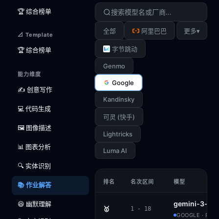
🏆 综合榜单
▾
全部
阿里巴巴
更多
📐 Template
字节跳动
🏆 综合榜单
Genmo
能力维度
Google
✍️ 创意写作
Kandinsky
💻 代码生成
可灵 (快手)
🖼️ 图像描述
Lightricks
📊 图表分析
Luma AI
🔍 实体识别
排名
名次区间
模型
📚 作业解答
gemini-3-pr
😆 幽默理解
🥇
1 - 18
GOOGLE · PRO