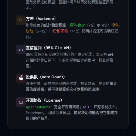
整数分相近的模型；智能体榜单以百分比和置信区间展
示。
方差（Variance）
📊
衡量结果的
统计稳定程度
。
绿色·稳定
（<5）更可信；
橙色·
波动
（5~12）；
红色·不稳
（>12）说明排名还可能明显变
化。
置信区间（95% CI = ±N）
↔️
95% 置信区间反映当前估计的不确定范围，显示为
±N
。
在相同计算口径下，N 越小说明估计越集中、排名越稳
定。
投票数（Vote Count）
🗳️
该模型或厂商参与评测的总次数。数量越高，结果的
统计
置信度越高、越不容易受单次样本影响而波动
。
开源协议（License）
📜
Apache/Llama
：完全开源可商用；
MIT
：开源限制极少；
Proprietary
：闭源商业模型。
协议决定你能否把它集成到
自己的产品里
。