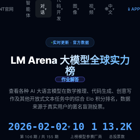
智
对
码
图
视
中
🌐
📱
TNT官网
能
AP
▾
▾
▾
▾
▾
话
开
像
频
文
体
发
实时更新 · 官方数据
LM Arena 大模型全球实力
榜
作业解答
查看各种 AI 大语言模型在数学推理、代码生成、创意写
作及其他开放式文本任务中的综合 Elo 积分排名，数据
来源于真实用户的匿名盲测投票。
2026-02-02
10
1
13.2K
▾
第 106 期 / 共 155 期
上榜模型
参赛厂商
总投票数