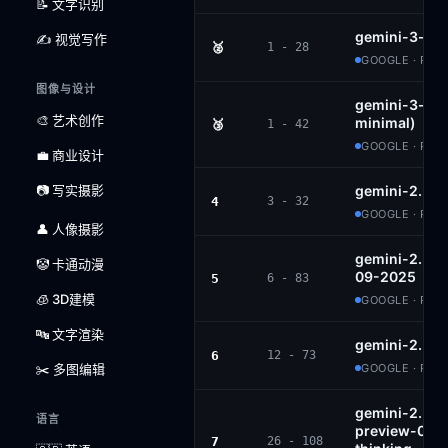
📝 文字识别
gemini-3-fla
✍️ 视觉写作
🥈
1 - 28
GOOGLE · PRO
图像与设计
gemini-3-flas
🎨 艺术创作
minimal)
🥉
1 - 42
GOOGLE · PRO
💼 商业设计
📷 写实摄影
gemini-2.5-p
4
3 - 32
GOOGLE · PRO
👤 人像摄影
gemini-2.5-f
🤡 卡通动漫
09-2025
5
6 - 83
🧊 3D建模
GOOGLE · PRO
🔤 文字渲染
gemini-2.5-f
6
12 - 73
✂️ 多图编辑
GOOGLE · PRO
gemini-2.5-fl
语言
preview-09-
7
26 - 108