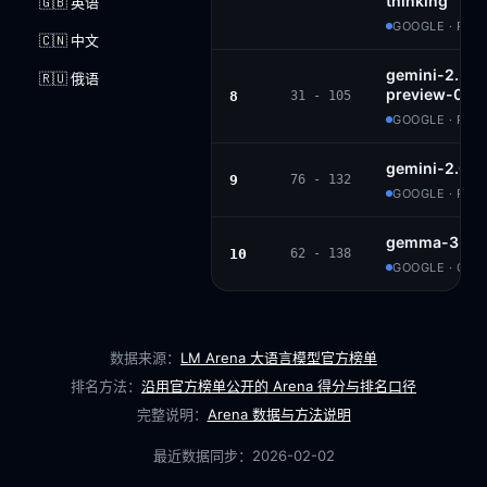
thinking
🇬🇧 英语
GOOGLE · PRO
🇨🇳 中文
gemini-2.5-fl
🇷🇺 俄语
preview-06-1
8
31 - 105
GOOGLE · PRO
gemini-2.0-f
9
76 - 132
GOOGLE · PRO
gemma-3-27b
10
62 - 138
GOOGLE · GE
数据来源：
LM Arena 大语言模型官方榜单
排名方法：
沿用官方榜单公开的 Arena 得分与排名口径
完整说明：
Arena 数据与方法说明
最近数据同步：
2026-02-02