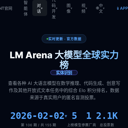
智
对
码
图
视
中
🌐
📱
TNT官网
能
AP
▾
▾
▾
▾
▾
话
开
像
频
文
体
发
实时更新 · 官方数据
LM Arena 大模型全球实力
榜
实体识别
查看各种 AI 大语言模型在数学推理、代码生成、创意写
作及其他开放式文本任务中的综合 Elo 积分排名，数据
来源于真实用户的匿名盲测投票。
2026-02-02
5
1
2.1K
▾
第 106 期 / 共 155 期
上榜模型
参赛厂商
总投票数