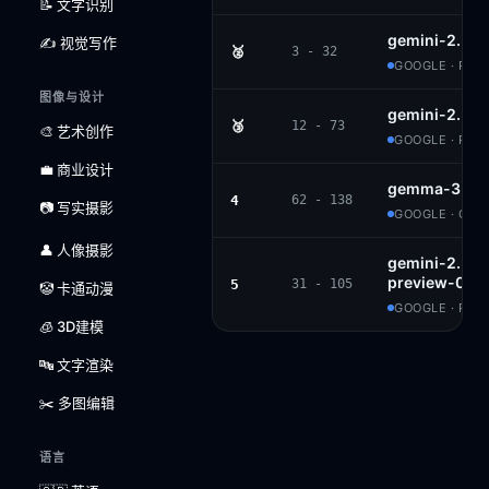
📝 文字识别
gemini-2.5-p
✍️ 视觉写作
🥈
3 - 32
GOOGLE · PRO
图像与设计
gemini-2.5-f
🥉
12 - 73
🎨 艺术创作
GOOGLE · PRO
💼 商业设计
gemma-3-27b
4
62 - 138
📷 写实摄影
GOOGLE · GE
👤 人像摄影
gemini-2.5-fl
preview-06-1
5
31 - 105
🤡 卡通动漫
GOOGLE · PRO
🧊 3D建模
🔤 文字渲染
✂️ 多图编辑
语言