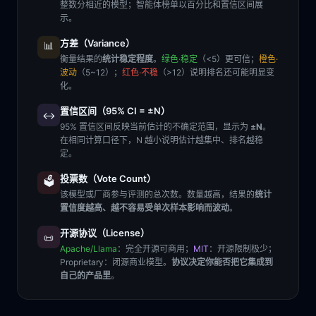
整数分相近的模型；智能体榜单以百分比和置信区间展
示。
方差（Variance）
📊
衡量结果的
统计稳定程度
。
绿色·稳定
（<5）更可信；
橙色·
波动
（5~12）；
红色·不稳
（>12）说明排名还可能明显变
化。
置信区间（95% CI = ±N）
↔️
95% 置信区间反映当前估计的不确定范围，显示为
±N
。
在相同计算口径下，N 越小说明估计越集中、排名越稳
定。
投票数（Vote Count）
🗳️
该模型或厂商参与评测的总次数。数量越高，结果的
统计
置信度越高、越不容易受单次样本影响而波动
。
开源协议（License）
📜
Apache/Llama
：完全开源可商用；
MIT
：开源限制极少；
Proprietary
：闭源商业模型。
协议决定你能否把它集成到
自己的产品里
。