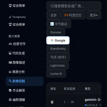
🏆 综合榜单
▾
全部
阿里巴巴
更多
📐 Template
字节跳动
🏆 综合榜单
Genmo
能力维度
Google
✍️ 创意写作
Kandinsky
💻 代码生成
可灵 (快手)
🖼️ 图像描述
Lightricks
📊 图表分析
Luma AI
🔍 实体识别
排名
名次区间
模型
📚 作业解答
gemini-3-pr
😆 幽默理解
🥇
1 - 18
GOOGLE · PRO