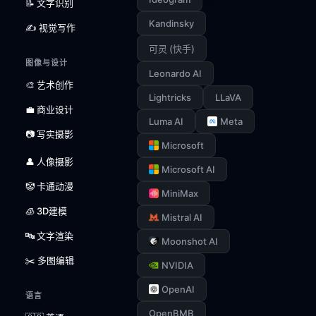
📝 文字识别
Kandinsky
✍️ 视觉写作
可灵 (快手)
图像与设计
Leonardo AI
🎨 艺术创作
Lightricks
LLaVA
💼 商业设计
Luma AI
Meta
📷 写实摄影
Microsoft
👤 人像摄影
Microsoft AI
🤡 卡通动漫
MiniMax
🧊 3D建模
Mistral AI
🔤 文字渲染
Moonshot AI
✂️ 多图编辑
NVIDIA
OpenAI
语言
OpenBMB