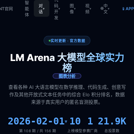
智
对
码
图
视
中
🌐
📱
TNT官网
能
AP
▾
▾
▾
▾
▾
话
开
像
频
文
体
发
实时更新 · 官方数据
LM Arena 大模型全球实力
榜
图表分析
查看各种 AI 大语言模型在数学推理、代码生成、创意写
作及其他开放式文本任务中的综合 Elo 积分排名，数据
来源于真实用户的匿名盲测投票。
2026-02-01
10
1
21.9K
▾
第 108 期 / 共 156 期
上榜模型
参赛厂商
总投票数