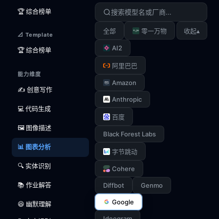
🏆 综合榜单
▴
全部
零一万物
收起
📐 Template
AI2
🏆 综合榜单
阿里巴巴
能力维度
Amazon
✍️ 创意写作
Anthropic
💻 代码生成
百度
🖼️ 图像描述
Black Forest Labs
📊 图表分析
字节跳动
🔍 实体识别
Cohere
📚 作业解答
Diffbot
Genmo
Google
😆 幽默理解
Ideogram