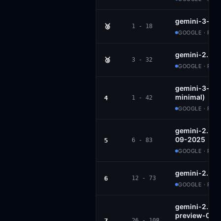
gemini-3-pr
🥈
1 - 18
GOOGLE · PRO
gemini-2.5-p
🥉
3 - 32
GOOGLE · PRO
gemini-3-flas
minimal)
4
1 - 42
GOOGLE · PRO
gemini-2.5-f
09-2025
5
6 - 83
GOOGLE · PRO
gemini-2.5-f
6
12 - 73
GOOGLE · PRO
gemini-2.5-fl
preview-09-
7
26 - 108