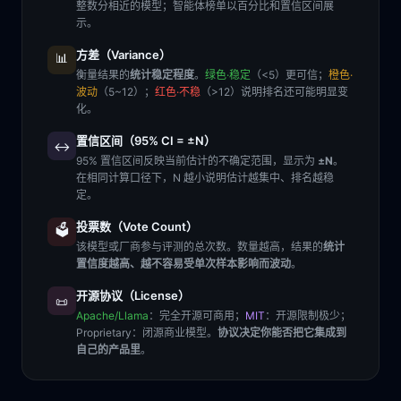
整数分相近的模型；智能体榜单以百分比和置信区间展
示。
方差（Variance）
📊
衡量结果的
统计稳定程度
。
绿色·稳定
（<5）更可信；
橙色·
波动
（5~12）；
红色·不稳
（>12）说明排名还可能明显变
化。
置信区间（95% CI = ±N）
↔️
95% 置信区间反映当前估计的不确定范围，显示为
±N
。
在相同计算口径下，N 越小说明估计越集中、排名越稳
定。
投票数（Vote Count）
🗳️
该模型或厂商参与评测的总次数。数量越高，结果的
统计
置信度越高、越不容易受单次样本影响而波动
。
开源协议（License）
📜
Apache/Llama
：完全开源可商用；
MIT
：开源限制极少；
Proprietary
：闭源商业模型。
协议决定你能否把它集成到
自己的产品里
。