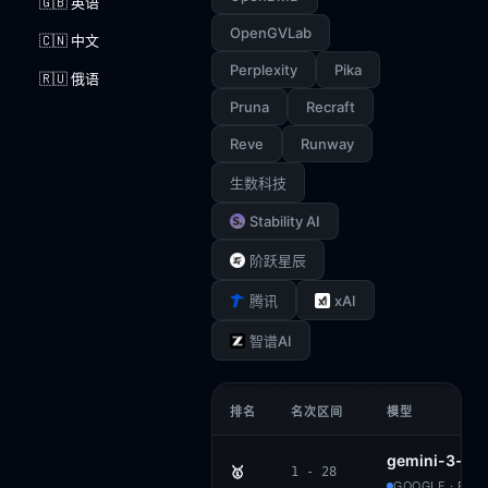
🇬🇧 英语
OpenGVLab
🇨🇳 中文
Perplexity
Pika
🇷🇺 俄语
Pruna
Recraft
Reve
Runway
生数科技
Stability AI
阶跃星辰
xAI
腾讯
智谱AI
排名
名次区间
模型
gemini-3-fla
🥇
1 - 28
GOOGLE · PRO