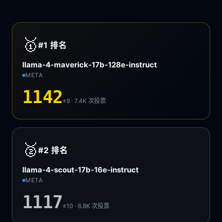
🥇
#1
排名
llama-4-maverick-17b-128e-instruct
META
1142
±9 · 7.4K
次投票
🥈
#2
排名
llama-4-scout-17b-16e-instruct
META
1117
±10 · 6.8K
次投票