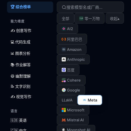
🏆 综合榜单
▴
全部
零一万物
收起
能力维度
AI2
✍️ 创意写作
阿里巴巴
💻 代码生成
Amazon
📊 图表分析
Anthropic
📚 作业解答
百度
😆 幽默理解
Cohere
📝 文字识别
Google
✍️ 视觉写作
LLaVA
Meta
Microsoft
语言
Mistral AI
🇬🇧 英语
Moonshot AI
🇨🇳 中文