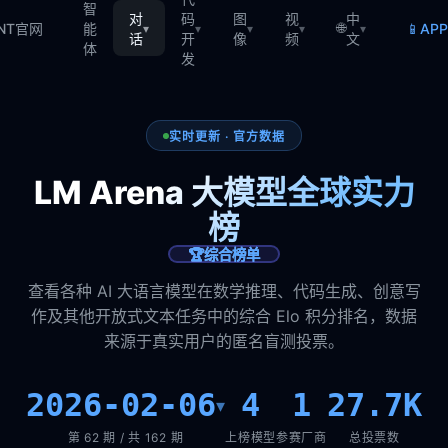
智
对
码
图
视
中
🌐
📱
TNT官网
能
AP
▾
▾
▾
▾
▾
话
开
像
频
文
体
发
实时更新 · 官方数据
LM Arena 大模型全球实力
榜
🏆
综合榜单
查看各种 AI 大语言模型在数学推理、代码生成、创意写
作及其他开放式文本任务中的综合 Elo 积分排名，数据
来源于真实用户的匿名盲测投票。
2026-02-06
4
1
27.7K
▾
第 62 期 / 共 162 期
上榜模型
参赛厂商
总投票数