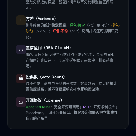
整数分相近的模型；智能体榜单以百分比和置信区间展
示。
方差（Variance）
📊
衡量结果的
统计稳定程度
。
绿色·稳定
（<5）更可信；
橙色·
波动
（5~12）；
红色·不稳
（>12）说明排名还可能明显变
化。
置信区间（95% CI = ±N）
↔️
95% 置信区间反映当前估计的不确定范围，显示为
±N
。
在相同计算口径下，N 越小说明估计越集中、排名越稳
定。
投票数（Vote Count）
🗳️
该模型或厂商参与评测的总次数。数量越高，结果的
统计
置信度越高、越不容易受单次样本影响而波动
。
开源协议（License）
📜
Apache/Llama
：完全开源可商用；
MIT
：开源限制极少；
Proprietary
：闭源商业模型。
协议决定你能否把它集成到
自己的产品里
。