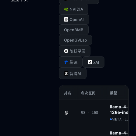
NVIDIA
OpenAI
OpenBMB
OpenGVLab
阶跃星辰
xAI
腾讯
智谱AI
排名
名次区间
模型
llama-4-mav
128e-instru
🥇
98 - 168
META · LLAM
llama-4-sco