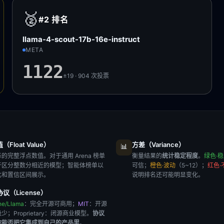
🥈
#2
排名
llama-4-scout-17b-16e-instruct
META
1122
±19 · 904
次投票
Float Value）
方差（Variance）
📊
的完整浮点数值。对于通用 Arena 榜单
衡量结果的
统计稳定程度
。
绿色·
于区分整数分相近的模型；智能体榜单以
可信；
橙色·波动
（5~12）；
红色·
比和置信区间展示。
说明排名还可能明显变化。
议（License）
he/Llama
：完全开源可商用；
MIT
：开源
极少；
Proprietary
：闭源商业模型。
协议
你能否把它集成到自己的产品里
。