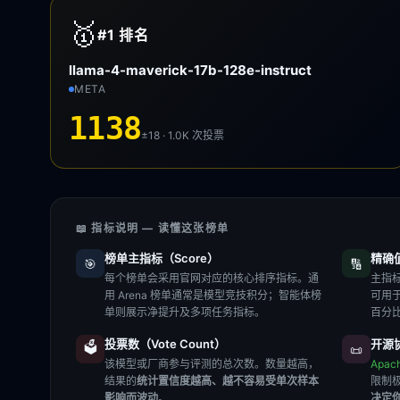
🥇
#1
排名
llama-4-maverick-17b-128e-instruct
META
1138
±18 · 1.0K
次投票
📖 指标说明 — 读懂这张榜单
榜单主指标（Score）
精确值（
🎯
🔢
每个榜单会采用官网对应的核心排序指标。通
主指标
用 Arena 榜单通常是模型竞技积分；智能体榜
可用
单则展示净提升及多项任务指标。
百分
投票数（Vote Count）
开源协
🗳️
📜
该模型或厂商参与评测的总次数。数量越高，
Apac
结果的
统计置信度越高、越不容易受单次样本
限制
影响而波动
。
决定