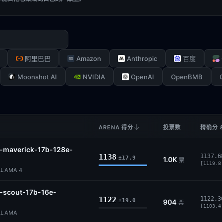
Amazon
Anthropic
阿里巴巴
百度
Moonshot AI
NVIDIA
OpenAI
OpenBMB
ARENA 得分
投票数
精确分 
4-maverick-17b-128e-
1138
1137.6
±17.9
1.0K
票
[1119.8
LLAMA 4
-scout-17b-16e-
1122
1122.3
±19.0
904
票
[1103.4
 LLAMA