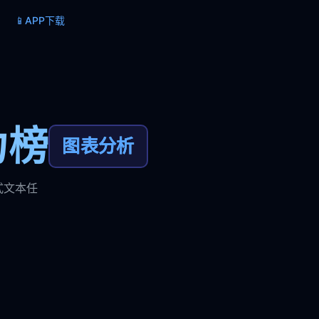
📱
APP下载
力榜
图表分析
式文本任
。