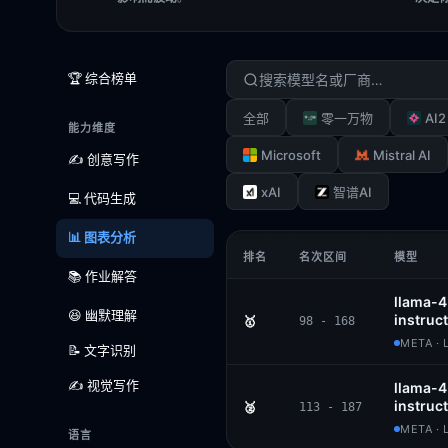
🏆 综合榜单
AI2
全部
零一万物
能力维度
Microsoft
Mistral AI
✍️ 创意写作
xAI
智谱AI
💻 代码生成
📊 图表分析
排名
名次区间
模型
📚 作业解答
llama-
😆 幽默理解
instruct
🥇
98 - 168
META · 
📝 文字识别
✍️ 视觉写作
llama-4
instruct
🥈
113 - 187
META ·
语言