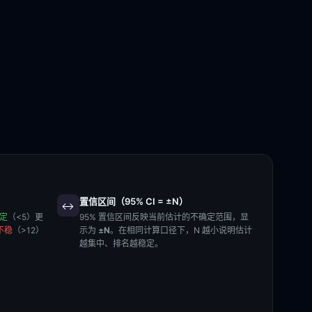
置信区间（95% CI = ±N）
↔️
稳定
（<5）更
95% 置信区间反映当前估计的不确定范围，显
不稳
（>12）
示为
±N
。在相同计算口径下，N 越小说明估计
越集中、排名越稳定。