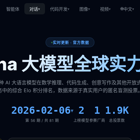
🌐
智能体
对话
代码开发
图像
视频
中文
▾
▾
▾
▾
▾
实时更新 · 官方数据
rena 大模型全球实
种 AI 大语言模型在数学推理、代码生成、创意写作及其他开放
务中的综合 Elo 积分排名，数据来源于真实用户的匿名盲测投票
2026-02-06
2
1
1.9K
▾
第 56 期 / 共 81 期
上榜模型
参赛厂商
总投票数