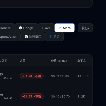
Cohere
Google
LLaVA
Meta
▴
收起
OpenGVLab
阶跃星辰
腾讯
& 区间
方差
价格 ($/1M)
上下文
85
$0.63 / $1.80
131.1K
83.20 ·
不稳
, 1155.6]
69
$0.40 / $0.70
8.2K
93.95 ·
不稳
, 1141.4]