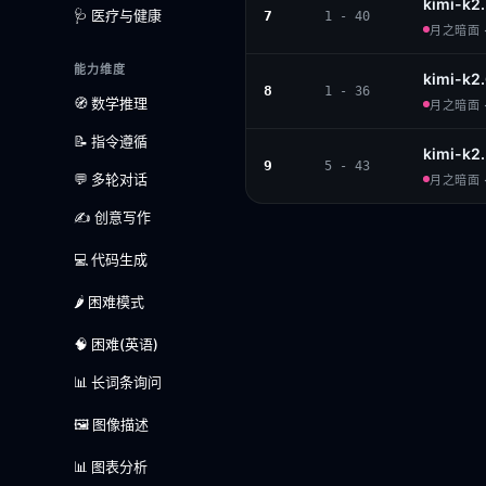
kimi-k2.
🩺 医疗与健康
7
1 - 40
月之暗面 · 
能力维度
kimi-k2
8
1 - 36
🧭 数学推理
月之暗面 · 
📝 指令遵循
kimi-k2.
9
5 - 43
💬 多轮对话
月之暗面 · 
✍️ 创意写作
💻 代码生成
🌶️ 困难模式
🧠 困难(英语)
📊 长词条询问
🖼️ 图像描述
📊 图表分析