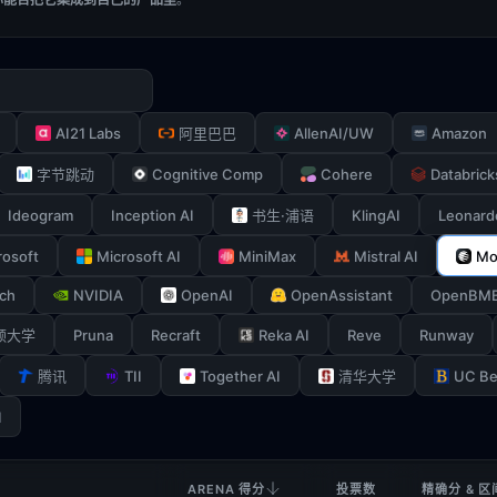
AI21 Labs
AllenAI/UW
Amazon
阿里巴巴
Cognitive Comp
Cohere
Databrick
字节跳动
Ideogram
Inception AI
KlingAI
Leonard
书生·浦语
rosoft
Microsoft AI
MiniMax
Mistral AI
Mo
ch
NVIDIA
OpenAI
OpenAssistant
OpenBM
Pruna
Recraft
Reka AI
Reve
Runway
顿大学
TII
Together AI
UC Be
腾讯
清华大学
I
ARENA 得分
投票数
精确分 & 区