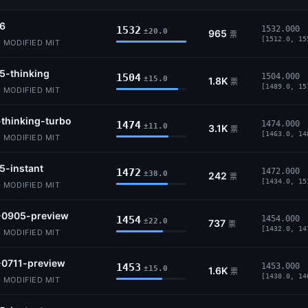
.6
1532
1532.000
±20.0
965
票
[1512.0, 15
MODIFIED MIT
5-thinking
1504
1504.000
±15.0
1.8K
票
[1489.0, 15
MODIFIED MIT
-thinking-turbo
1474
1474.000
±11.0
3.1K
票
[1463.0, 14
MODIFIED MIT
5-instant
1472
1472.000
±38.0
242
票
[1434.0, 15
MODIFIED MIT
-0905-preview
1454
1454.000
±22.0
737
票
[1432.0, 14
MODIFIED MIT
-0711-preview
1453
1453.000
±15.0
1.6K
票
[1438.0, 14
MODIFIED MIT