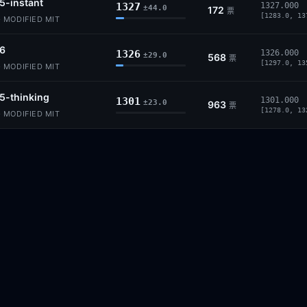
5-instant
1327
1327.000
±44.0
172
票
[1283.0, 13
MODIFIED MIT
.6
1326
1326.000
±29.0
568
票
[1297.0, 13
MODIFIED MIT
5-thinking
1301
1301.000
±23.0
963
票
[1278.0, 13
MODIFIED MIT