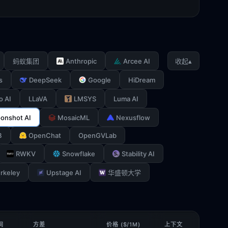
Anthropic
Arcee AI
▴
蚂蚁集团
收起
s
DeepSeek
Google
HiDream
o AI
LLaVA
LMSYS
Luma AI
onshot AI
MosaicML
Nexusflow
B
OpenChat
OpenGVLab
RWKV
Snowflake
Stability AI
rkeley
Upstage AI
华盛顿大学
间
方差
价格 ($/1M)
上下文