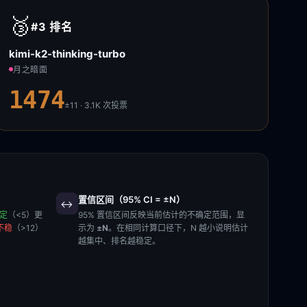
🥉
#3
排名
kimi-k2-thinking-turbo
月之暗面
1474
±11 · 3.1K
次投票
置信区间（95% CI = ±N）
↔️
稳定
（<5）更
95% 置信区间反映当前估计的不确定范围，显
不稳
（>12）
示为
±N
。在相同计算口径下，N 越小说明估计
越集中、排名越稳定。