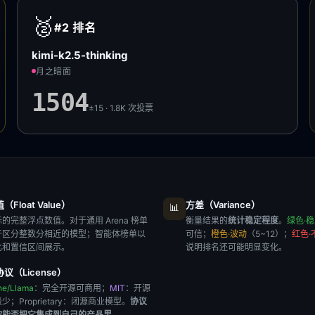
🥈
#2
排名
kimi-k2.5-thinking
月之暗面
1504
±15 · 1.8K
次投票
Float Value）
方差（Variance）
📊
的完整浮点数值。对于通用 Arena 榜单
衡量结果的
统计稳定程度
。
绿色·
于区分整数分相近的模型；智能体榜单以
可信；
橙色·波动
（5~12）；
红色·
比和置信区间展示。
说明排名还可能明显变化。
议（License）
he/Llama
：完全开源可商用；
MIT
：开源
极少；
Proprietary
：闭源商业模型。
协议
你能否把它集成到自己的产品里
。