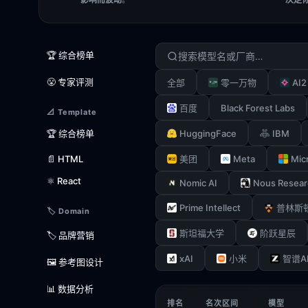
🏆 综合榜单
😤 专家评测
AI2
全部
零一万物
Black Forest Labs
百度
📐 Template
HuggingFace
IBM
🏆 综合榜单
Meta
Mic
📄 HTML
美团
⚛️ React
Nomic AI
Nous Resear
Prime Intellect
普林斯
🏷️ Domain
斯坦福大学
阶跃星辰
🏷️ 品牌营销
xAI
小米
智谱A
🖼️ 参考图设计
📊 数据分析
排名
名次区间
模型