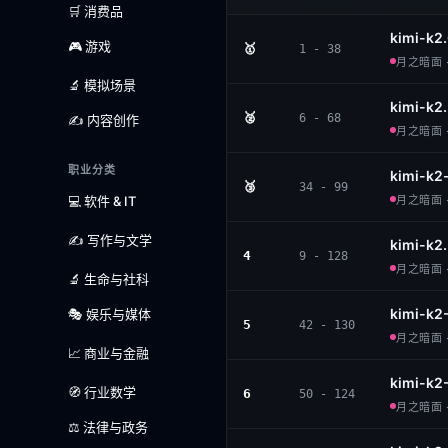
🛒 消费品
kimi-k2
🎮 游戏
🥇
1 - 38
月之暗面 · 
🔬 模拟场景
kimi-k2.
🥈
6 - 68
✍️ 内容创作
月之暗面 · 
职业分类
kimi-k2
🥉
34 - 99
💻 软件 & IT
月之暗面 · 
✍️ 写作与文学
kimi-k2.
4
9 - 128
月之暗面 · 
🔬 生命与社科
kimi-k2
🎭 娱乐与媒体
5
42 - 130
月之暗面 · 
📈 商业与金融
kimi-k2
🧭 行业数学
6
50 - 124
月之暗面 · 
⚖️ 法律与政务