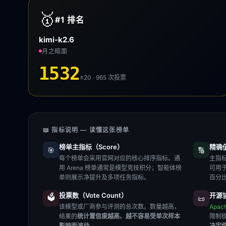
🥇
#1
排名
kimi-k2.6
月之暗面
1532
±20 · 965
次投票
📖 指标说明 — 读懂这张榜单
榜单主指标（Score）
精确值（
🎯
🔢
每个榜单会采用官网对应的核心排序指标。通
主指标
用 Arena 榜单通常是模型竞技积分；智能体榜
可用
单则展示净提升及多项任务指标。
百分
投票数（Vote Count）
开源协
🗳️
📜
该模型或厂商参与评测的总次数。数量越高，
Apac
结果的
统计置信度越高、越不容易受单次样本
限制
影响而波动
。
决定