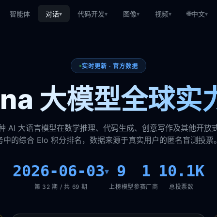
🌐
智能体
对话
代码开发
图像
视频
中文
▾
▾
▾
▾
▾
实时更新 · 官方数据
rena 大模型全球实
种 AI 大语言模型在数学推理、代码生成、创意写作及其他开放
务中的综合 Elo 积分排名，数据来源于真实用户的匿名盲测投票
2026-06-03
9
1
10.1K
▾
第 32 期 / 共 69 期
上榜模型
参赛厂商
总投票数