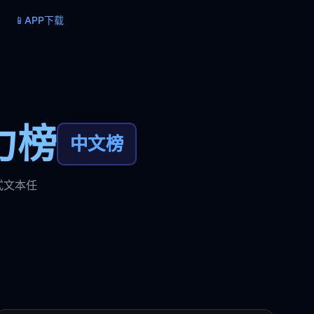
📱
APP下载
力榜
中文榜
式文本任
。