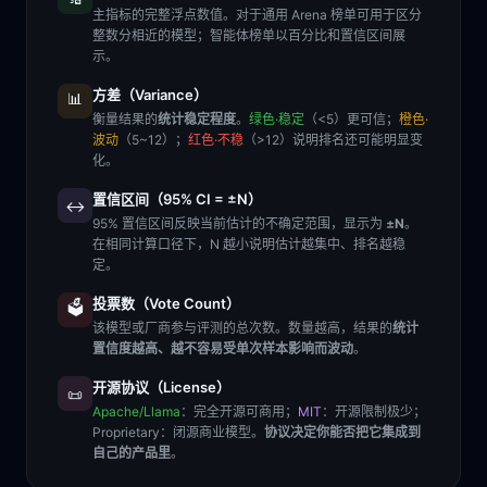
主指标的完整浮点数值。对于通用 Arena 榜单可用于区分
整数分相近的模型；智能体榜单以百分比和置信区间展
示。
方差（Variance）
📊
衡量结果的
统计稳定程度
。
绿色·稳定
（<5）更可信；
橙色·
波动
（5~12）；
红色·不稳
（>12）说明排名还可能明显变
化。
置信区间（95% CI = ±N）
↔️
95% 置信区间反映当前估计的不确定范围，显示为
±N
。
在相同计算口径下，N 越小说明估计越集中、排名越稳
定。
投票数（Vote Count）
🗳️
该模型或厂商参与评测的总次数。数量越高，结果的
统计
置信度越高、越不容易受单次样本影响而波动
。
开源协议（License）
📜
Apache/Llama
：完全开源可商用；
MIT
：开源限制极少；
Proprietary
：闭源商业模型。
协议决定你能否把它集成到
自己的产品里
。