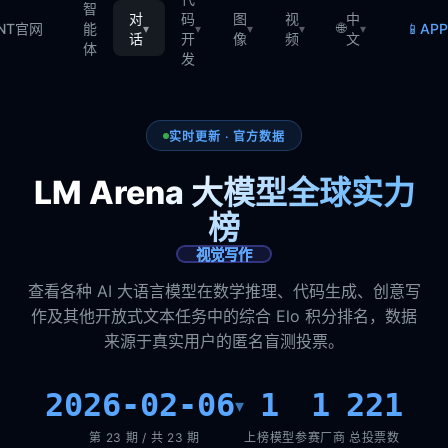
智
对
码
图
视
中
🌐
📱
TNT官网
能
AP
▾
▾
▾
▾
▾
话
开
像
频
文
体
发
实时更新 · 官方数据
LM Arena 大模型全球实力
榜
视觉写作
查看各种 AI 大语言模型在数学推理、代码生成、创意写
作及其他开放式文本任务中的综合 Elo 积分排名，数据
来源于真实用户的匿名盲测投票。
2026-02-06
1
1
221
▾
第 23 期 / 共 23 期
上榜模型
参赛厂商
总投票数