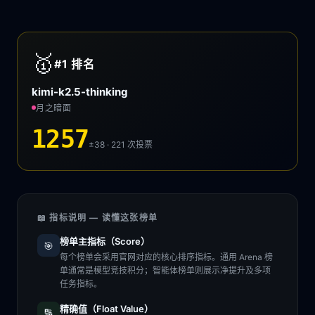
🥇
#1
排名
kimi-k2.5-thinking
月之暗面
1257
±38 · 221
次投票
📖 指标说明 — 读懂这张榜单
榜单主指标（Score）
🎯
每个榜单会采用官网对应的核心排序指标。通用 Arena 榜
单通常是模型竞技积分；智能体榜单则展示净提升及多项
任务指标。
精确值（Float Value）
🔢