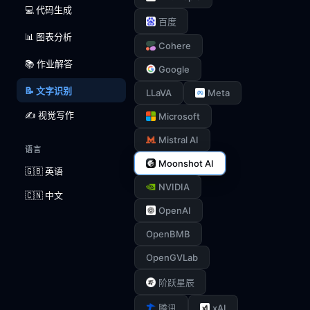
💻 代码生成
百度
📊 图表分析
Cohere
📚 作业解答
Google
📝 文字识别
LLaVA
Meta
✍️ 视觉写作
Microsoft
Mistral AI
语言
Moonshot AI
🇬🇧 英语
NVIDIA
🇨🇳 中文
OpenAI
OpenBMB
OpenGVLab
阶跃星辰
xAI
腾讯