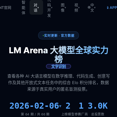
智
对
码
图
视
中
🌐
📱
TNT官网
能
AP
▾
▾
▾
▾
▾
话
开
像
频
文
体
发
实时更新 · 官方数据
LM Arena 大模型全球实力
榜
文字识别
查看各种 AI 大语言模型在数学推理、代码生成、创意写
作及其他开放式文本任务中的综合 Elo 积分排名，数据
来源于真实用户的匿名盲测投票。
2026-02-06
2
1
3.0K
▾
第 64 期 / 共 66 期
上榜模型
参赛厂商
总投票数