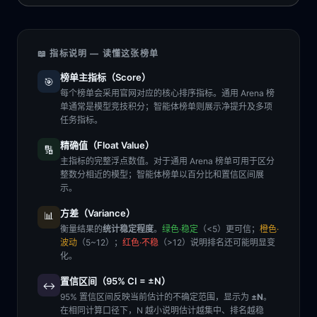
📖 指标说明 — 读懂这张榜单
榜单主指标（Score）
🎯
每个榜单会采用官网对应的核心排序指标。通用 Arena 榜
单通常是模型竞技积分；智能体榜单则展示净提升及多项
任务指标。
精确值（Float Value）
🔢
主指标的完整浮点数值。对于通用 Arena 榜单可用于区分
整数分相近的模型；智能体榜单以百分比和置信区间展
示。
方差（Variance）
📊
衡量结果的
统计稳定程度
。
绿色·稳定
（<5）更可信；
橙色·
波动
（5~12）；
红色·不稳
（>12）说明排名还可能明显变
化。
置信区间（95% CI = ±N）
↔️
95% 置信区间反映当前估计的不确定范围，显示为
±N
。
在相同计算口径下，N 越小说明估计越集中、排名越稳