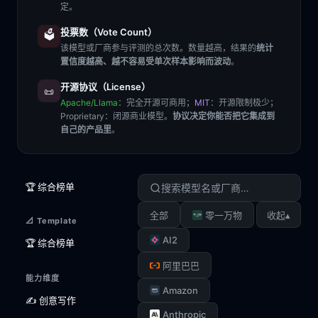
定。
投票数（Vote Count）
🗳️
该模型或厂商参与评测的总次数。数量越高，结果的
统计
置信度越高、越不容易受单次样本影响而波动
。
开源协议（License）
📜
Apache/Llama
：完全开源可商用；
MIT
：开源限制极少；
Proprietary
：闭源商业模型。
协议决定你能否把它集成到
自己的产品里
。
🏆 综合榜单
▴
全部
零一万物
收起
📐 Template
AI2
🏆 综合榜单
阿里巴巴
能力维度
Amazon
✍️ 创意写作
Anthropic