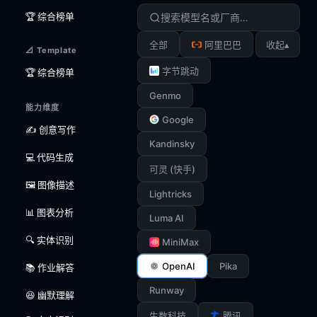
🏆 综合榜单
▴
全部
阿里巴巴
收起
📐 Template
字节跳动
🏆 综合榜单
Genmo
能力维度
Google
✍️ 创意写作
Kandinsky
💻 代码生成
可灵 (快手)
🖼️ 图像描述
Lightricks
📊 图表分析
Luma AI
🔍 实体识别
MiniMax
OpenAI
Pika
📚 作业解答
Runway
😆 幽默理解
生数科技
腾讯