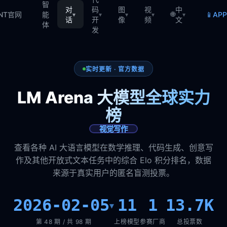
智
对
码
图
视
中
🌐
📱
TNT官网
能
AP
▾
▾
▾
▾
▾
话
开
像
频
文
体
发
实时更新 · 官方数据
LM Arena 大模型全球实力
榜
视觉写作
查看各种 AI 大语言模型在数学推理、代码生成、创意写
作及其他开放式文本任务中的综合 Elo 积分排名，数据
来源于真实用户的匿名盲测投票。
2026-02-05
11
1
13.7K
▾
第 48 期 / 共 98 期
上榜模型
参赛厂商
总投票数