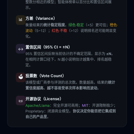
整数分相近的模型；智能体榜单以百分比和置信区间展
示。
方差（Variance）
📊
衡量结果的
统计稳定程度
。
绿色·稳定
（<5）更可信；
橙色·
波动
（5~12）；
红色·不稳
（>12）说明排名还可能明显变
化。
置信区间（95% CI = ±N）
↔️
95% 置信区间反映当前估计的不确定范围，显示为
±N
。
在相同计算口径下，N 越小说明估计越集中、排名越稳
定。
投票数（Vote Count）
🗳️
该模型或厂商参与评测的总次数。数量越高，结果的
统计
置信度越高、越不容易受单次样本影响而波动
。
开源协议（License）
📜
Apache/Llama
：完全开源可商用；
MIT
：开源限制极少；
Proprietary
：闭源商业模型。
协议决定你能否把它集成到
自己的产品里
。