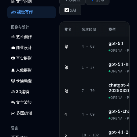
📝 文字识别
xAI
✍️ 视觉写作
图像与设计
排名
名次区间
模型
🎨 艺术创作
gpt-5.1
🥇
4 - 68
💼 商业设计
OPENAI · PROP
📷 写实摄影
gpt-5.1-high
🥈
1 - 37
👤 人像摄影
OPENAI · PROP
🤡 卡通动漫
chatgpt-4o-l
20250326
🥉
7 - 70
🧊 3D建模
OPENAI · PROP
🔤 文字渲染
gpt-5-chat
✂️ 多图编辑
4
4 - 69
OPENAI · PROP
语言
gpt-4.1-202
5
18 - 102