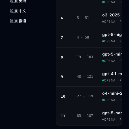
🇬🇧 英语
OPENAI · PROP
🇨🇳 中文
o3-2025-04-
6
5 - 51
🇷🇺 俄语
OPENAI · PROP
gpt-5-high
7
4 - 58
OPENAI · PROP
gpt-5-mini-h
8
19 - 103
OPENAI · PROP
gpt-4.1-mini
9
48 - 121
OPENAI · PROP
o4-mini-202
10
27 - 119
OPENAI · PROP
gpt-5-nano-
11
85 - 187
OPENAI · PROP