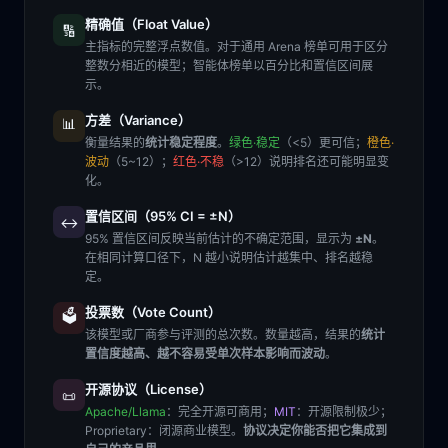
精确值（Float Value）
🔢
主指标的完整浮点数值。对于通用 Arena 榜单可用于区分
整数分相近的模型；智能体榜单以百分比和置信区间展
示。
方差（Variance）
📊
衡量结果的
统计稳定程度
。
绿色·稳定
（<5）更可信；
橙色·
波动
（5~12）；
红色·不稳
（>12）说明排名还可能明显变
化。
置信区间（95% CI = ±N）
↔️
95% 置信区间反映当前估计的不确定范围，显示为
±N
。
在相同计算口径下，N 越小说明估计越集中、排名越稳
定。
投票数（Vote Count）
🗳️
该模型或厂商参与评测的总次数。数量越高，结果的
统计
置信度越高、越不容易受单次样本影响而波动
。
开源协议（License）
📜
Apache/Llama
：完全开源可商用；
MIT
：开源限制极少；
Proprietary
：闭源商业模型。
协议决定你能否把它集成到