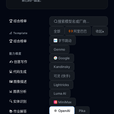
自己的产品里
。
🏆 综合榜单
▴
全部
阿里巴巴
收起
📐 Template
字节跳动
🏆 综合榜单
Genmo
能力维度
Google
✍️ 创意写作
Kandinsky
💻 代码生成
可灵 (快手)
🖼️ 图像描述
Lightricks
📊 图表分析
Luma AI
🔍 实体识别
MiniMax
OpenAI
Pika
📚 作业解答