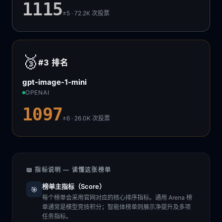
1115
±5 · 72.2K
次投票
🥉
#3
排名
gpt-image-1-mini
OPENAI
1097
±6 · 26.0K
次投票
📖 指标说明 — 读懂这张榜单
榜单主指标（Score）
🎯
每个榜单会采用官网对应的核心排序指标。通用 Arena 榜
单通常是模型竞技积分；智能体榜单则展示净提升及多项
任务指标。