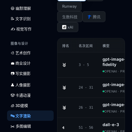
Runway
😆 幽默理解
生数科技
腾讯
📝 文字识别
xAI
✍️ 视觉写作
图像与设计
排名
名次区间
模型
🎨 艺术创作
gpt-image-1.5
💼 商业设计
fidelity
🥇
3 - 5
OPENAI · PROPR
📷 写实摄影
gpt-image-1
👤 人像摄影
🥈
24 - 31
OPENAI · PROPR
🤡 卡通动漫
gpt-image-1-m
🧊 3D建模
🥉
26 - 31
OPENAI · PROPR
🔤 文字渲染
dall-e-3
✂️ 多图编辑
4
51 - 56
OPENAI · PROPR