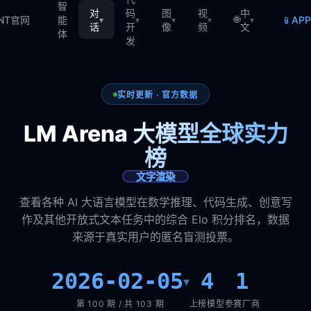
智
对
码
图
视
中
🌐
📱
TNT官网
能
AP
▾
▾
▾
▾
▾
话
开
像
频
文
体
发
实时更新 · 官方数据
LM Arena 大模型全球实力
榜
文字渲染
查看各种 AI 大语言模型在数学推理、代码生成、创意写
作及其他开放式文本任务中的综合 Elo 积分排名，数据
来源于真实用户的匿名盲测投票。
2026-02-05
4
1
▾
第 100 期 / 共 103 期
上榜模型
参赛厂商